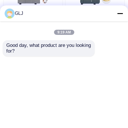
G5-240 चार-स्टेशन 5-अक्ष
5 अक्ष सीएनसी मशीन धातु
GLJ
मशीन
परिशुद्धता 5 अक्ष आभूषण बनाने
की मशीन
9:19 AM
सबसे अच्छी कीमत
सबसे अच्छी कीमत
Good day, what product are you looking 
for?
हमसे संपर्क करें
हमसे संपर्क करें
और देखो
होम
हमारे बारे में
हमसे संपर्क करें
Desktop Site
साइटमैप
गोपनीयता नीति