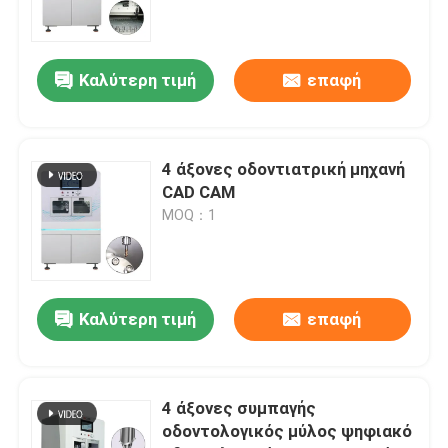
Ζητήστε μια προσφορά
Καλύτερη τιμή
επαφή
Ηλεκτρονική μηχανή CNC κοσμημάτων
4 άξονες οδοντιατρική μηχανή
Εργαστήριο οδοντιατρικών CNC Milling Machine
CAD CAM
MOQ：1
Βιομηχανική μηχανή CNC
Καλύτερη τιμή
επαφή
4 άξονες συμπαγής
οδοντολογικός μύλος ψηφιακό