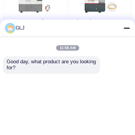
G5-240 Μηχανή
Πέντε άξονες Cnc
τεσσάρων σταθμών
Machine Metal
GLJ
Precision Πέντε
άξονες
κοσμηματοποιίας
11:58 AM
Καλύτερη τιμή
Καλύτερη τιμή
Good day, what product are you looking 
for?
επαφή
επαφή
Δείτε περισσότερων
Αρχική Σελίδα
Περίπου εμείς
επαφή
Desktop Site
Sitemap
Πολιτική απορρήτου