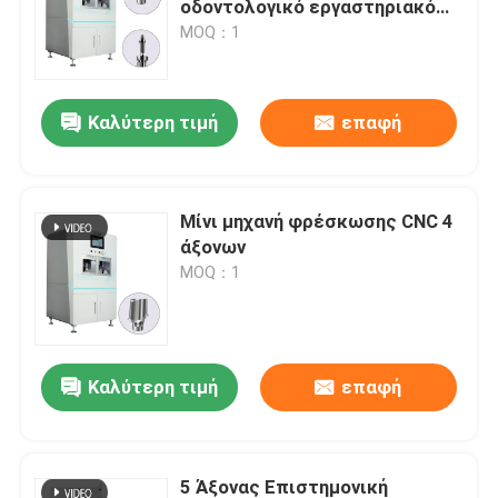
οδοντολογικό εργαστηριακό
μύλο 4 μονάδα αλεύρι
MOQ：1
Καλύτερη τιμή
επαφή
Μίνι μηχανή φρέσκωσης CNC 4
άξονων
MOQ：1
Καλύτερη τιμή
επαφή
5 Άξονας Επιστημονική