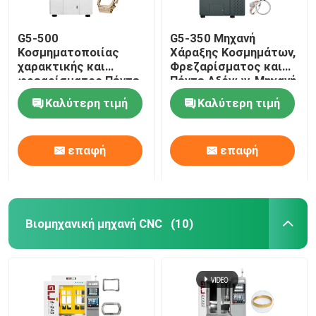
G5-500
G5-350 Μηχανή
Κοσμηματοποιίας
Χάραξης Κοσμημάτων,
χαρακτικής και
Φρεζαρίσματος και
φρεαρίσματος Πέντε
Πέντε Αξόνων, Μηχανή
άξονες στροφή και
CNC, Μηχανή Χάραξης
Καλύτερη τιμή
Καλύτερη τιμή
φρεαρίσματος
και Σήμανσης
σύνθετο μηχανή
Κοσμημάτων
επαφή
επαφή
Βιομηχανική μηχανή CNC
(10)