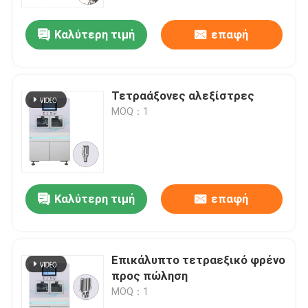
Καλύτερη τιμή
επαφή
Σχετικά με εμάς
Ξενάγηση στο Εργοστάσιο
Τετραάξονες αλεξίστρες
MOQ：1
Ποιοτικός έλεγχος
Επικοινωνήστε μαζί μας
Καλύτερη τιμή
επαφή
Ειδήσεις
Υποθέσεις
Επικάλυπτο τετραεξικό φρένο
προς πώληση
MOQ：1
Μπλογκ