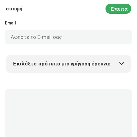
επαφή
Έπειτα
Email
Επιλέξτε πρότυπα μια γρήγορη έρευνα:
Τιμή προϊόντος
Min.order quantity
Vraag een staal aan
Meer details