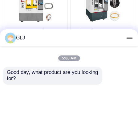
G5-240 Μηχανή
Πέντε άξονες
τεσσάρων σταθμών
δαχτυλίδι κοσμήματα
GLJ
Cnc μηχανή 750W
5:00 AM
Καλύτερη τιμή
Καλύτερη τιμή
Good day, what product are you looking 
for?
επαφή
επαφή
Δείτε περισσότερων
Αρχική Σελίδα
Περίπου εμείς
επαφή
Desktop Site
Sitemap
Πολιτική απορρήτου