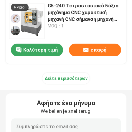
G5-240 Τετραστασιακό 5άξιο
μηχάνημα CNC χαρακτική
μηχανή CNC σήμανση μηχανή
CNC χρυσό κοσμήματα 5άξιο
MOQ：1
CNC αλεξίπτωτο
Καλύτερη τιμή
επαφή
Δείτε περισσότερων
Αφήστε ένα μήνυμα
We bellen je snel terug!