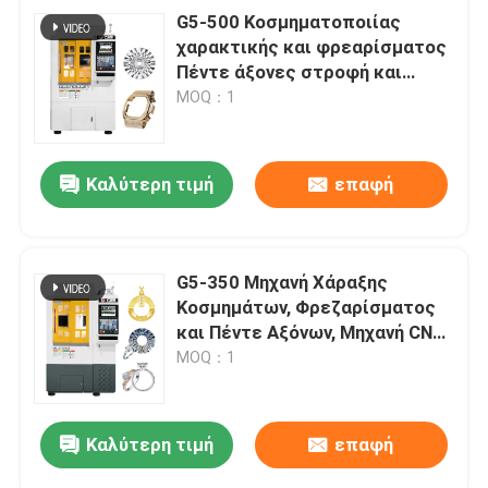
G5-500 Κοσμηματοποιίας
χαρακτικής και φρεαρίσματος
Πέντε άξονες στροφή και
φρεαρίσματος σύνθετο μηχανή
MOQ：1
Καλύτερη τιμή
επαφή
G5-350 Μηχανή Χάραξης
Κοσμημάτων, Φρεζαρίσματος
και Πέντε Αξόνων, Μηχανή CNC,
Μηχανή Χάραξης και Σήμανσης
MOQ：1
Κοσμημάτων
Καλύτερη τιμή
επαφή