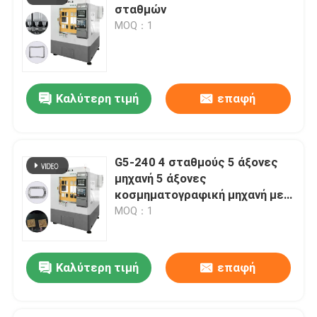
σταθμών
MOQ：1
Καλύτερη τιμή
επαφή
G5-240 4 σταθμούς 5 άξονες
μηχανή 5 άξονες
κοσμηματογραφική μηχανή με
έως 10 εργαλεία περιοδικό και
MOQ：1
ER16 Collet Chuck για
πολλαπλή κοσμηματογραφία
Καλύτερη τιμή
επαφή