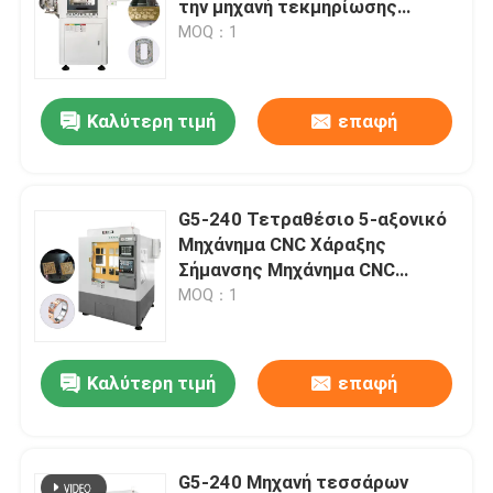
την μηχανή τεκμηρίωσης
κοσμημάτων πέντε άξων
MOQ：1
Καλύτερη τιμή
επαφή
G5-240 Τετραθέσιο 5-αξονικό
Μηχάνημα CNC Χάραξης
Σήμανσης Μηχάνημα CNC
Χρυσών Κοσμημάτων 5-αξονικό
MOQ：1
Μηχάνημα CNC Φρεζαρίσματος
Οδοντιατρικών Εργασιών Προς
Πώληση
Καλύτερη τιμή
επαφή
G5-240 Μηχανή τεσσάρων