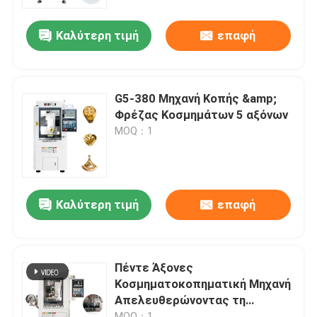
60000 σ.α.λ. και εξαρτήματα
μετάδοσης για ακριβή χάραξη
Καλύτερη τιμή
επαφή
Σχετικά με εμάς
Ξενάγηση στο Εργοστάσιο
G5-380 Μηχανή Κοπής &amp;
Φρέζας Κοσμημάτων 5 αξόνων
Ποιοτικός έλεγχος
MOQ：1
Επικοινωνήστε μαζί μας
Καλύτερη τιμή
επαφή
Ειδήσεις
Υποθέσεις
Πέντε Άξονες
Κοσμηματοκοπηματική Μηχανή
Απελευθερώνοντας τη
Μπλογκ
Δημιουργικότητα στην
MOQ：1