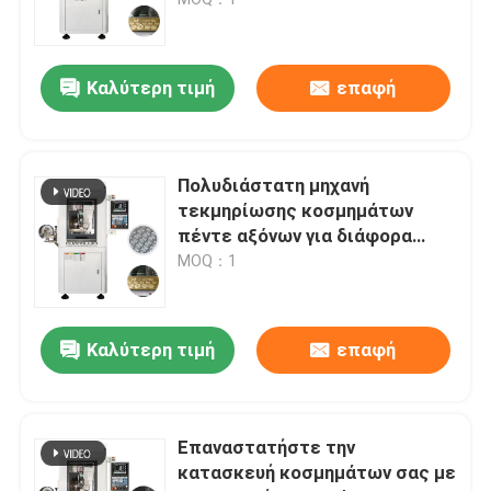
Κατασκευή Κοσμημάτων
Ζητήστε μια προσφορά
Καλύτερη τιμή
επαφή
Ηλεκτρονική μηχανή CNC κοσμημάτων
Πολυδιάστατη μηχανή
Εργαστήριο οδοντιατρικών CNC Milling Machine
τεκμηρίωσης κοσμημάτων
πέντε αξόνων για διάφορα
κοσμηματικά υλικά
MOQ：1
Βιομηχανική μηχανή CNC
Καλύτερη τιμή
επαφή
Επαναστατήστε την
κατασκευή κοσμημάτων σας με