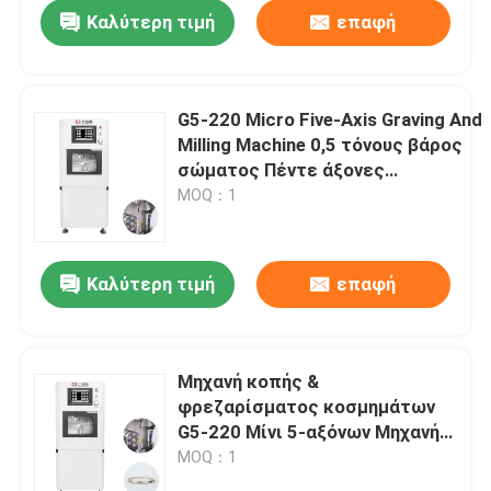
Καλύτερη τιμή
επαφή
G5-220 Micro Five-Axis Graving And
Milling Machine 0,5 τόνους βάρος
σώματος Πέντε άξονες
κοσμηματοκοσμηματοκοσμηματομ
MOQ：1
που περιλαμβάνει ISO 10 T11 κάλυ
εργαλείου και ER 11 Collet Chuck
Ιδανικό για την κατασκευή κοσμημ
Καλύτερη τιμή
επαφή
Αρχική
Μηχανή κοπής &
φρεζαρίσματος κοσμημάτων
Προϊόντα
G5-220 Μίνι 5-αξόνων Μηχανή
χάραξης κοσμημάτων πέντε
MOQ：1
αξόνων με κύρια ατράκτο
Εκπομπή VR