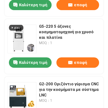
Καλύτερη τιμή
επαφή
G5-220 5 άξονες
κοσμηματομηχανή για χρυσό
και πλατίνα
MOQ：1
Καλύτερη τιμή
επαφή
Αρχική
G2-200 Οριζόντιο γύρισμα CNC
για την κοσμήματα με σύστημα
Προϊόντα
LNC
MOQ：1
Εκπομπή VR