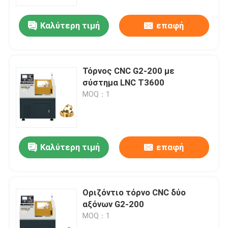
Καλύτερη τιμή
επαφή
Σχετικά με εμάς
Ξενάγηση στο Εργοστάσιο
Τόρνος CNC G2-200 με
σύστημα LNC T3600
Ποιοτικός έλεγχος
MOQ：1
Επικοινωνήστε μαζί μας
Καλύτερη τιμή
επαφή
Ειδήσεις
Υποθέσεις
Οριζόντιο τόρνο CNC δύο
αξόνων G2-200
MOQ：1
Μπλογκ