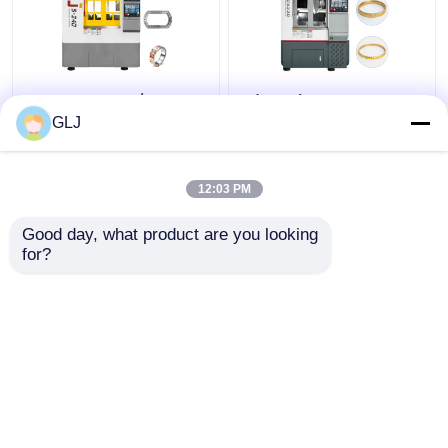
G5-240 Μηχανή
Πέντε άξονες Cnc
τεσσάρων σταθμών
Machine Metal
GLJ
Precision Πέντε
άξονες
κοσμηματοποιίας
12:03 PM
Καλύτερη τιμή
Καλύτερη τιμή
Good day, what product are you looking 
for?
επαφή
επαφή
Δείτε περισσότερων
Αρχική Σελίδα
Περίπου εμείς
επαφή
Desktop Site
Sitemap
Πολιτική απορρήτου