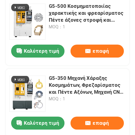
G5-500 Κοσμηματοποιίας
χαρακτικής και φρεαρίσματος
Πέντε άξονες στροφή και
φρεαρίσματος σύνθετο μηχανή
MOQ：1
Καλύτερη τιμή
επαφή
G5-350 Μηχανή Χάραξης
Κοσμημάτων, Φρεζαρίσματος
και Πέντε Αξόνων, Μηχανή CNC,
Μηχανή Χάραξης και Σήμανσης
MOQ：1
Κοσμημάτων
Καλύτερη τιμή
επαφή