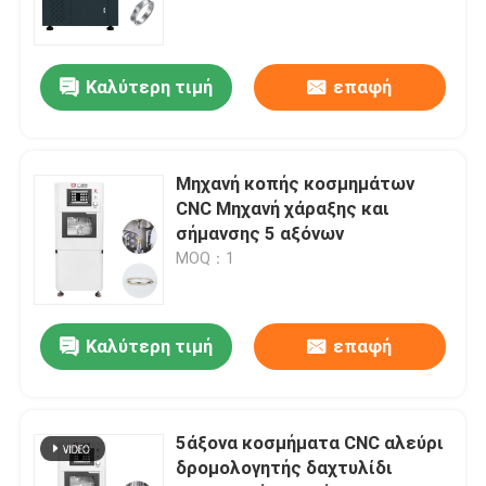
Ζητήστε μια προσφορά
Καλύτερη τιμή
επαφή
Ηλεκτρονική μηχανή CNC κοσμημάτων
Μηχανή κοπής κοσμημάτων
Εργαστήριο οδοντιατρικών CNC Milling Machine
CNC Μηχανή χάραξης και
σήμανσης 5 αξόνων
MOQ：1
Βιομηχανική μηχανή CNC
Καλύτερη τιμή
επαφή
5άξονα κοσμήματα CNC αλεύρι
δρομολογητής δαχτυλίδι