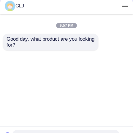
G5-240 चार-स्टेशन 5-अक्ष
5 अक्ष सीएनसी मशीन धातु
GLJ
मशीन
परिशुद्धता 5 अक्ष आभूषण बनाने
की मशीन
9:57 PM
सबसे अच्छी कीमत
सबसे अच्छी कीमत
Good day, what product are you looking 
for?
हमसे संपर्क करें
हमसे संपर्क करें
और देखो
होम
हमारे बारे में
हमसे संपर्क करें
Desktop Site
साइटमैप
गोपनीयता नीति
गुणवत्ता
आभूषण सीएनसी नक्काशी मशीन
चीन का