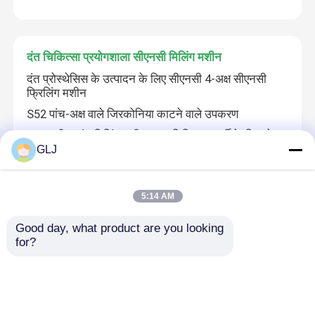
दंत चिकित्सा प्रयोगशाला सीएनसी मिलिंग मशीन
दंत प्रोस्थेसिस के उत्पादन के लिए सीएनसी 4-अक्ष सीएनसी
फ्रिलिंग मशीन
S52 पांच-अक्ष वाले जिरकोनिया काटने वाले उपकरण
4-अक्ष गीला दंत मिलिंग मशीन S41 डिजिटल कुर्सी के किनारे
काटने उपकरण
GLJ
पी 50 पांच अक्षीय सर्वव्यापी काटने की मशीन
5:14 AM
Good day, what product are you looking 
औद्योगिक सीएनसी मशीन
for?
G5-240 चार-स्टेशन 5-अक्ष मशीन
G5-240 चार-स्टेशन 5-अक्ष मशीन
G5-330 रिंग सीएनसी मशीन टर्निंग और मिलिंग मशीनिंग सेंटर