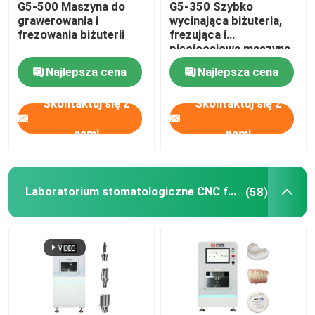
G5-500 Maszyna do
G5-350 Szybko
grawerowania i
wycinająca biżuteria,
frezowania biżuterii
frezująca i
pięcioosiowa maszyna
CNC, grawerowanie
Najlepsza cena
Najlepsza cena
biżuterii, maszyna do
znakowania
Skontaktuj się z
Skontaktuj się z
nami
nami
Laboratorium stomatologiczne CNC frezarka
(58)