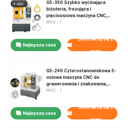
G5-350 Szybko wycinająca
biżuteria, frezująca i
pięcioosiowa maszyna CNC,
grawerowanie biżuterii, maszyna
MOQ：1
do znakowania
Skontaktuj się z
Najlepsza cena
nami
G5-240 Czterostanowiskowa 5-
osiowa maszyna CNC do
grawerowania i znakowania,
obrabiarka CNC do złotej
MOQ：1
biżuterii, 5-osiowa frezarka CNC
do stomatologii na sprzedaż
Skontaktuj się z
Najlepsza cena
nami