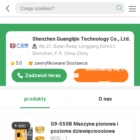
Shenzhen Guanglijin Technology Co., Ltd.
No.21, Bulan Road, Longgang District,
Shenzhen, P. R. China.,Chiny
5.0
zweryfikowane Dostawca
Skontaktuj się z
Zadzwoń teraz
nami
produkty
O nas
G9-550B Maszyna pionowa i
pozioma dziewięcioosiowa
MOQ：1