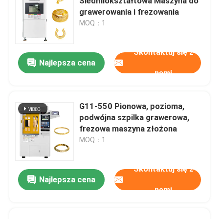
Siedmiokształtowa Maszyna do
grawerowania i frezowania
MOQ：1
Skontaktuj się z
Najlepsza cena
nami
G11-550 Pionowa, pozioma,
podwójna szpilka grawerowa,
frezowa maszyna złożona
MOQ：1
Skontaktuj się z
Najlepsza cena
nami