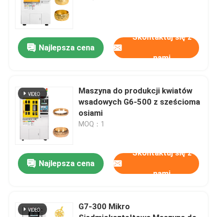
Skontaktuj się z
Najlepsza cena
nami
Maszyna do produkcji kwiatów
wsadowych G6-500 z sześcioma
osiami
MOQ：1
Skontaktuj się z
Najlepsza cena
nami
G7-300 Mikro