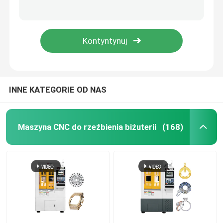
Pierścień biżuteria Cnc Machine 8 Axis Cnc Milling Machine Certyfikat CE
Pierścień biżuteria Cnc Machine 8 osi frezowania
Poproś o wycenę
8 osi Cnc Machine Do sprzedaży Cnc Bangle Making Machine
Maszyna CNC do obróbki oś 7 do biżuterii z złota
Maszyna CNC do rzeźbienia biżuterii
Laboratorium stomatologiczne CNC frezarka
INNE KATEGORIE OD NAS
Przemysłowa maszyna CNC
Maszyna CNC do rzeźbienia biżuterii
(168)