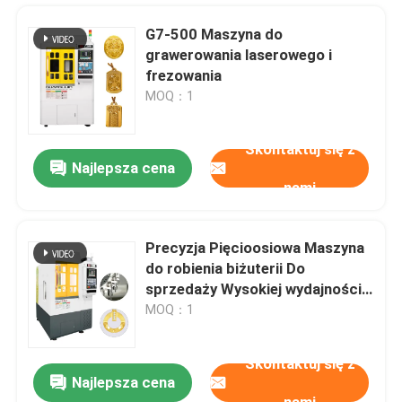
G7-500 Maszyna do
grawerowania laserowego i
frezowania
MOQ：1
Skontaktuj się z
Najlepsza cena
nami
Precyzja Pięcioosiowa Maszyna
do robienia biżuterii Do
Do domu
sprzedaży Wysokiej wydajności
Produkcja biżuterii
MOQ：1
Produkty
Skontaktuj się z
Najlepsza cena
CE 9 Axis Cnc Machine For Gold Jewellery Manufacturing Machines
Pokaz VR
nami