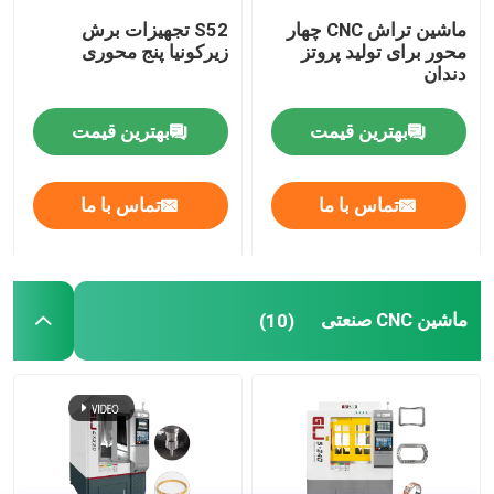
ماشین تراش CNC چهار
S52 تجهیزات برش
محور برای تولید پروتز
زیرکونیا پنج محوری
دندان
بهترین قیمت
بهترین قیمت
تماس با ما
تماس با ما
ماشین CNC صنعتی
(10)