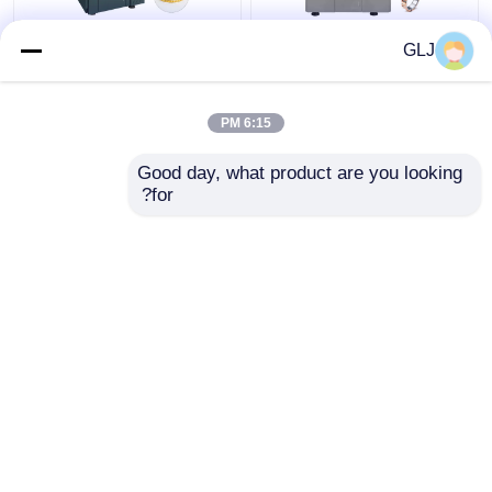
دستگاه 5 محوره چهار
پنج محور حلقه جواهرات
GLJ
طبقه G5-240
ماشین CNC 750W
6:15 PM
بهترین قیمت
بهترین قیمت
Good day, what product are you looking 
for?
تماس با ما
تماس با ما
بیشتر ببینید
خانه
دربارهی ما
تماس با ما
Desktop Site
نقشه سایت
حریم خصوصی