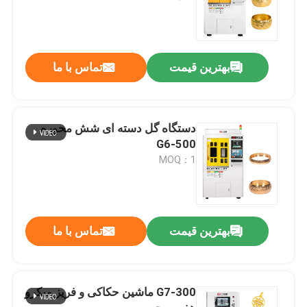
بهترین قیمت
تماس با ما
دستگاه گل دسته ای شش محوره
G6-500
MOQ：1
بهترین قیمت
تماس با ما
G7-300 ماشین حکاکی و فریز میکرو