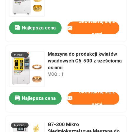
Skontaktuj się z
Najlepsza cena
nami
Maszyna do produkcji kwiatów
wsadowych G6-500 z sześcioma
osiami
MOQ：1
Skontaktuj się z
Najlepsza cena
nami
G7-300 Mikro
Siedmiokształtowa Maszyna do