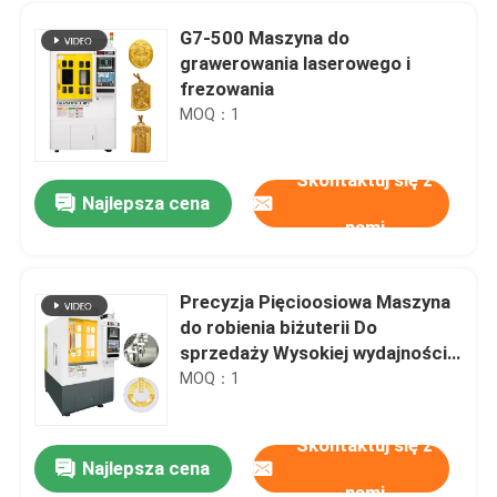
G7-500 Maszyna do
grawerowania laserowego i
frezowania
MOQ：1
Skontaktuj się z
Najlepsza cena
nami
Precyzja Pięcioosiowa Maszyna
do robienia biżuterii Do
Do domu
sprzedaży Wysokiej wydajności
Produkcja biżuterii
MOQ：1
Produkty
Skontaktuj się z
Najlepsza cena
CE 9 Axis Cnc Machine For Gold Jewellery Manufacturing Machines
Pokaz VR
nami