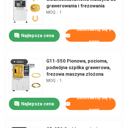
grawerowania i frezowania
MOQ：1
Skontaktuj się z
Najlepsza cena
nami
G11-550 Pionowa, pozioma,
podwójna szpilka grawerowa,
frezowa maszyna złożona
MOQ：1
Skontaktuj się z
Najlepsza cena
nami