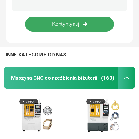
Pierścień biżuteria Cnc Machine 8 Axis Cnc Milling Machine Certyfikat CE
Pierścień biżuteria Cnc Machine 8 osi frezowania
Poproś o wycenę
8 osi Cnc Machine Do sprzedaży Cnc Bangle Making Machine
Maszyna CNC do obróbki oś 7 do biżuterii z złota
Maszyna CNC do rzeźbienia biżuterii
INNE KATEGORIE OD NAS
Laboratorium stomatologiczne CNC frezarka
Przemysłowa maszyna CNC
Maszyna CNC do rzeźbienia biżuterii
(168)