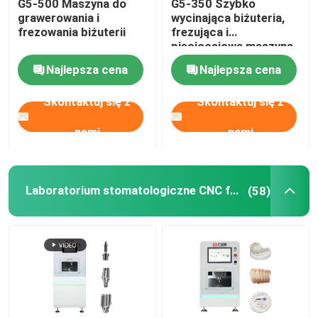
G5-500 Maszyna do
G5-350 Szybko
grawerowania i
wycinająca biżuteria,
frezowania biżuterii
frezująca i
pięcioosiowa maszyna
CNC, grawerowanie
Najlepsza cena
Najlepsza cena
biżuterii, maszyna do
znakowania
Skontaktuj się z
Skontaktuj się z
nami
nami
Laboratorium stomatologiczne CNC frezarka
(58)