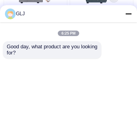
G5-240 cztero-stacja
Maszyna CNC 5 osi
GLJ
5-osiowa maszyna
Precision Metal 5 osi
Maszyna do produkcji
biżuterii
6:25 PM
Najlepsza cena
Najlepsza cena
Good day, what product are you looking 
for?
Skontaktuj się z
Skontaktuj się z
nami
nami
Zobacz więcej
Dom
O nas
Skontaktuj się z nami
Desktop Site
Sitemap
Polityka prywatności