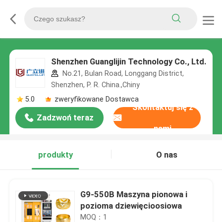
Shenzhen Guanglijin Technology Co., Ltd.
No.21, Bulan Road, Longgang District,
Shenzhen, P. R. China.,Chiny
5.0
zweryfikowane Dostawca
Skontaktuj się z
Zadzwoń teraz
nami
produkty
O nas
G9-550B Maszyna pionowa i
pozioma dziewięcioosiowa
MOQ：1