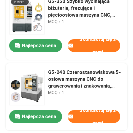
G5-350 Szybko wycinająca
biżuteria, frezująca i
pięcioosiowa maszyna CNC,
grawerowanie biżuterii, maszyna
MOQ：1
do znakowania
Skontaktuj się z
Najlepsza cena
nami
G5-240 Czterostanowiskowa 5-
osiowa maszyna CNC do
grawerowania i znakowania,
obrabiarka CNC do złotej
MOQ：1
biżuterii, 5-osiowa frezarka CNC
do stomatologii na sprzedaż
Skontaktuj się z
Najlepsza cena
nami