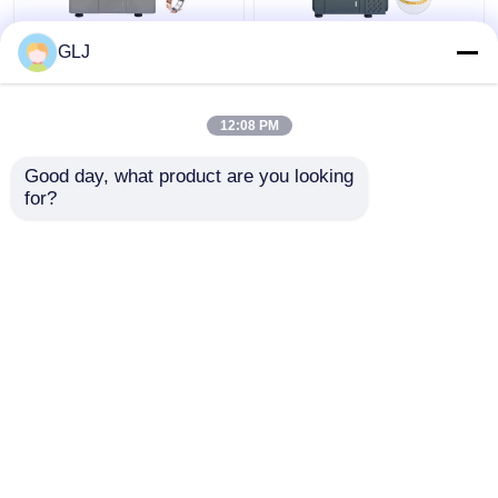
G5-240 चार-स्टेशन 5-अक्ष
5 अक्ष सीएनसी मशीन धातु
GLJ
मशीन
परिशुद्धता 5 अक्ष आभूषण बनाने
की मशीन
12:08 PM
सबसे अच्छी कीमत
सबसे अच्छी कीमत
Good day, what product are you looking 
for?
हमसे संपर्क करें
हमसे संपर्क करें
और देखो
होम
हमारे बारे में
हमसे संपर्क करें
Desktop Site
साइटमैप
गोपनीयता नीति