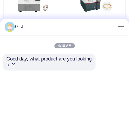
G5-240 Máquina de 5
Máquina CNC de
eixos de quatro
joalheria de anel de
GLJ
estação
cinco eixos 750W
4:18 AM
Melhor preço
Melhor preço
Good day, what product are you looking 
for?
Fale Conosco
Fale Conosco
Veja mais
Casa
Mapa do Site
Fale Conosco
Desktop Site
Mapa do Site
Política de Privacidade