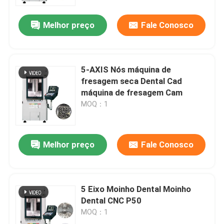
Melhor preço
Fale Conosco
Sobre nós
Visita à fábrica
5-AXIS Nós máquina de
fresagem seca Dental Cad
Controle de qualidade
máquina de fresagem Cam
MOQ：1
Contacte-nos
Melhor preço
Fale Conosco
Notícias
Casos
5 Eixo Moinho Dental Moinho
Dental CNC P50
MOQ：1
Blog