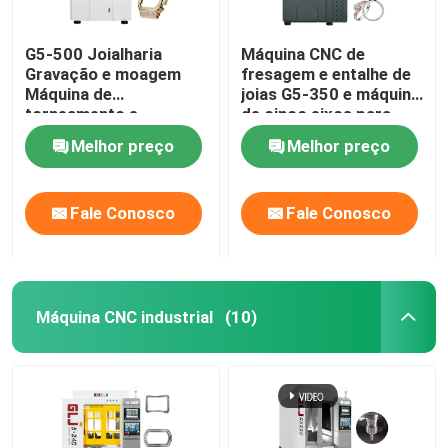
G5-500 Joialharia
Máquina CNC de
Gravação e moagem
fresagem e entalhe de
Máquina de
joias G5-350 e máquina
torneamento e
de cinco eixos para
moagem de
gravação e marcação
Melhor preço
Melhor preço
compostos de cinco
de joias
eixos
Fale Conosco
Fale Conosco
Máquina CNC industrial
(10)