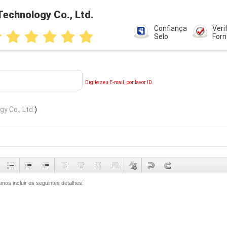
Technology Co., Ltd.
Confiança
Veri
Selo
For
Digite seu E-mail, por favor ID.
y Co., Ltd.
)