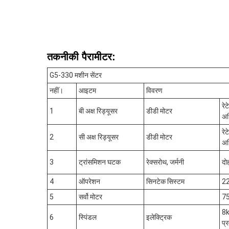
तकनीकी पैरामीटर:
G5-330 मशीन सेंटर
नहीं।
आइटम
विवरण
रे
1
बी अक्ष रिड्यूसर
डीडी मोटर
अध
रे
2
सी अक्ष रिड्यूसर
डीडी मोटर
अध
3
ट्रांसमिशन घटक
रेक्सरोथ, जर्मनी
दो
4
ऑपरेशन
सिनटेक सिस्टम
22
5
सर्वो मोटर
7
8k
6
स्पिंडल
इलेक्ट्रिक
प्