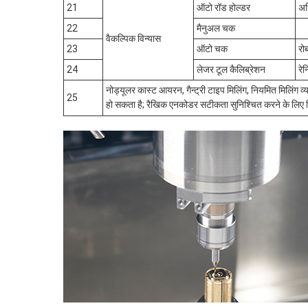
21
ऑटो रॉड होल्डर
अध
22
मैनुअल चक
वैकल्पिक विन्यास
23
ऑटो चक
रो
24
लेजर टूल कैलिब्रेशन
रे
नोड्यूलर कास्ट आयरन, गैन्ट्री टाइप मिलिंग, नियमित म
25
हो सकता है; रैखिक एनकोडर सटीकता सुनिश्चित करने के लिए 