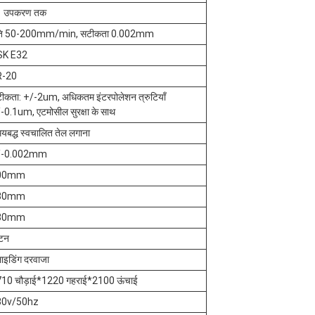
1 उपकरण तक
ति 50-200mm/min, सटीकता 0.002mm
SK E32
R-20
ीकता: +/-2um, अधिकतम इंटरपोलेशन त्रुटियाँ
-0.1um, एटमोसील सुरक्षा के साथ
यबद्ध स्वचालित तेल लगाना
/-0.002mm
00mm
80mm
80mm
टन
लाइडिंग दरवाजा
10 चौड़ाई*1220 गहराई*2100 ऊंचाई
80v/50hz