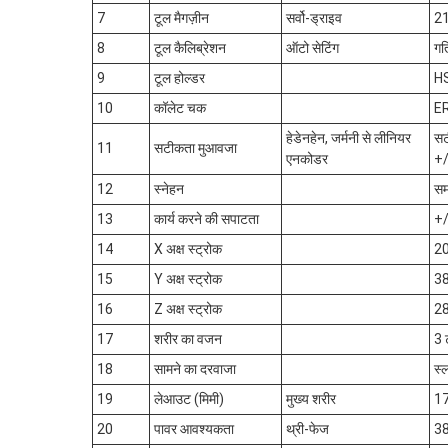
7
टूल मैगज़ीन
सर्वो-ड्राइव
2
8
टूल कैलिब्रेशन
ऑटो सेटिंग
ग
9
टूल होल्डर
H
10
कॉलेट चक
E
हेडेनहेन, जर्मनी से लीनियर
सट
11
सटीकता मुआवजा
एनकोडर
+/
12
स्नेहन
सम
13
कार्य करने की सपाटता
+
14
X अक्ष स्ट्रोक
2
15
Y अक्ष स्ट्रोक
3
16
Z अक्ष स्ट्रोक
2
17
शरीर का वजन
3 
18
सामने का दरवाजा
स्
19
लेआउट (मिमी)
मुख्य शरीर
17
20
पावर आवश्यकता
थ्री-फेज
3