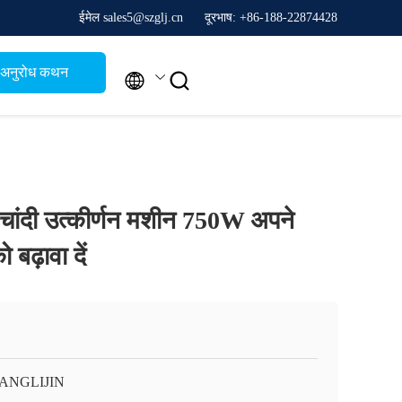
ईमेल sales5@szglj.cn
दूरभाष: +86-188-22874428
अनुरोध कथन


 चांदी उत्कीर्णन मशीन 750W अपने
बढ़ावा दें
ANGLIJIN