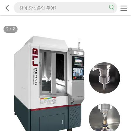
2
/
2