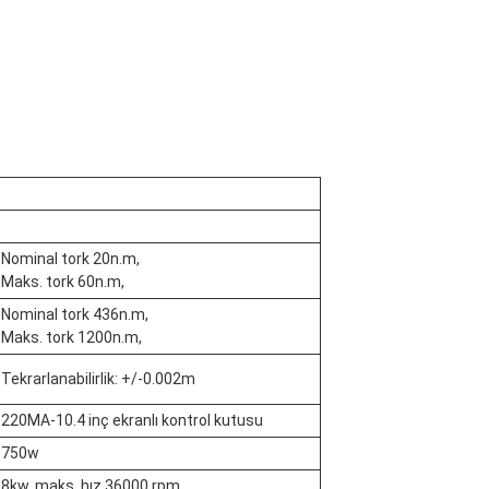
Nominal tork 20n.m,
Maks. tork 60n.m,
Nominal tork 436n.m,
Maks. tork 1200n.m,
Tekrarlanabilirlik: +/-0.002m
220MA-10.4 inç ekranlı kontrol kutusu
750w
8kw, maks. hız 36000 rpm