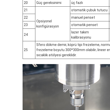
20
Güç gereksinimi
üç fazlı
21
otomatik çubuk tutucu
22
manuel penset
Opsiyonel
23
otomatik penset
konfigürasyon
lazer takım
24
kalibrasyonu
Sfero dökme demir, köprü tipi frezeleme, norm
25
frezeleme boyutu 300*300mm olabilir; lineer e
sıcaklık atölyesi gereklidir.