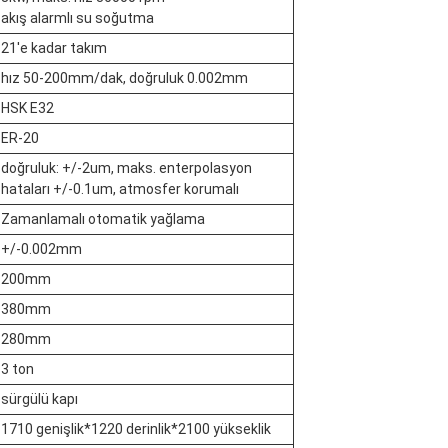
akış alarmlı su soğutma
21'e kadar takım
hız 50-200mm/dak, doğruluk 0.002mm
HSK E32
ER-20
doğruluk: +/-2um, maks. enterpolasyon
hataları +/-0.1um, atmosfer korumalı
Zamanlamalı otomatik yağlama
+/-0.002mm
200mm
380mm
280mm
3 ton
sürgülü kapı
1710 genişlik*1220 derinlik*2100 yükseklik