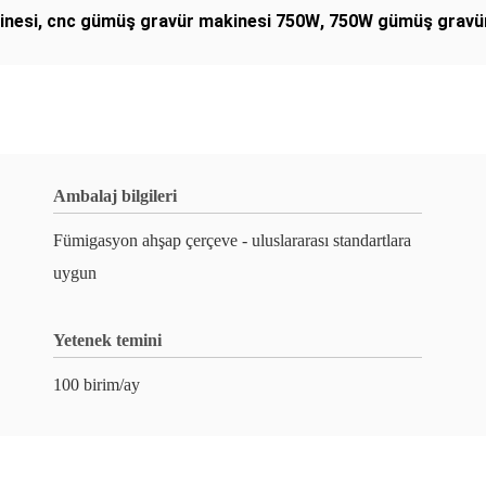
inesi
,
cnc gümüş gravür makinesi 750W
,
750W gümüş gravür
Ambalaj bilgileri
Fümigasyon ahşap çerçeve - uluslararası standartlara
uygun
Yetenek temini
100 birim/ay