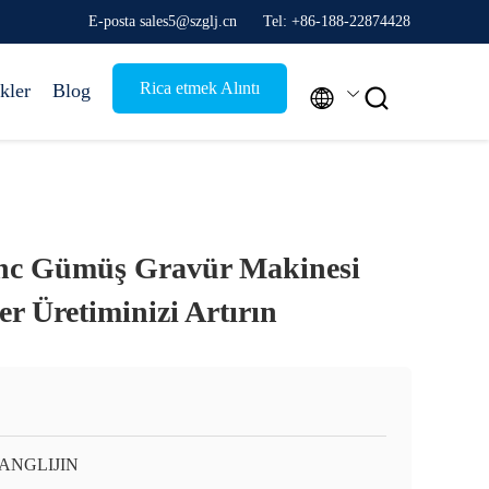
E-posta sales5@szglj.cn
Tel: +86-188-22874428
Rica etmek Alıntı
kler
Blog


Cnc Gümüş Gravür Makinesi
 Üretiminizi Artırın
ANGLIJIN