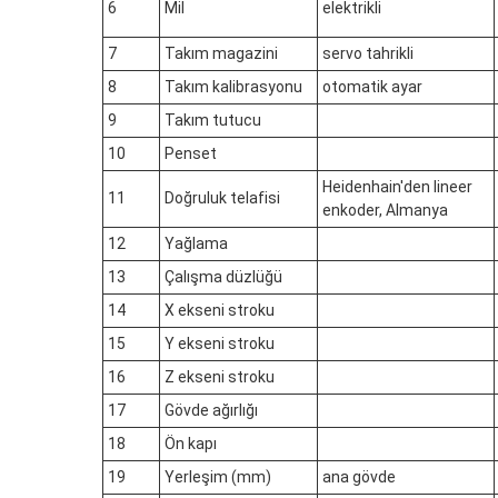
6
Mil
elektrikli
7
Takım magazini
servo tahrikli
8
Takım kalibrasyonu
otomatik ayar
9
Takım tutucu
10
Penset
Heidenhain'den lineer
11
Doğruluk telafisi
enkoder, Almanya
12
Yağlama
13
Çalışma düzlüğü
14
X ekseni stroku
15
Y ekseni stroku
16
Z ekseni stroku
17
Gövde ağırlığı
18
Ön kapı
19
Yerleşim (mm)
ana gövde