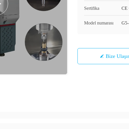
Sertifika
CE C
Model numarası
G5-
Bize Ulaşı