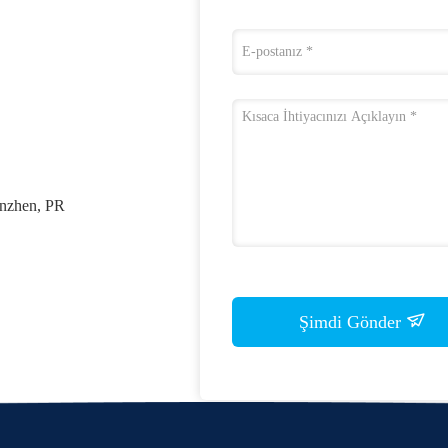
enzhen, PR
Şimdi Gönder