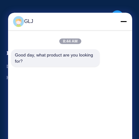
GLJ
8:44 AM
Etkinlikler
Good day, what product are you looking 
Rica etmek Alıntı
for?
Durumlar
Tel: +86-188-22874428
Haberler
Faks +86-0755-28574752



