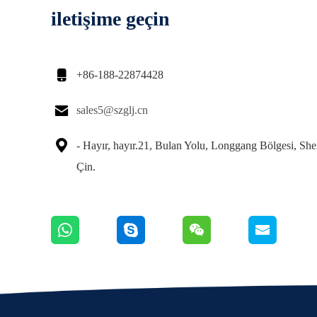
iletişime geçin

+86-188-22874428

sales5@szglj.cn

- Hayır, hayır.21, Bulan Yolu, Longgang Bölgesi, Sh
Çin.