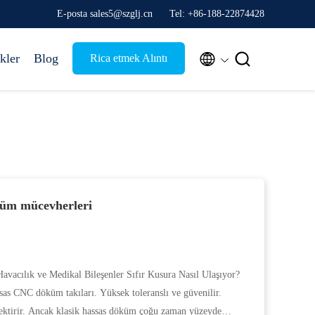
E-posta sales5@szglj.cn
Tel: +86-188-22874428


kler
Blog
Rica etmek Alıntı
küm mücevherleri
vacılık ve Medikal Bileşenler Sıfır Kusura Nasıl Ulaşıyor?
ssas CNC döküm takıları. Yüksek toleranslı ve güvenilir.
ktirir. Ancak klasik hassas döküm çoğu zaman yüzeyde