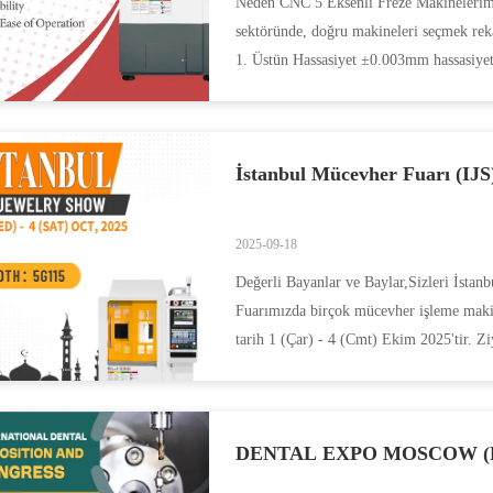
Neden CNC 5 Eksenli Freze Makinelerimi
sektöründe, doğru makineleri seçmek reka
1. Üstün Hassasiyet ±0.003mm hassasiyetl
performans ...
İstanbul Mücevher Fuarı (IJS
2025-09-18
Değerli Bayanlar ve Baylar,Sizleri İstan
Fuarımızda birçok mücevher işleme makin
tarih 1 (Çar) - 4 (Cmt) Ekim 2025'tir. Zi
DENTAL EXPO MOSCOW (Rusy