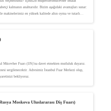
zi Seçmelisiniz? İçinB2B müşterilerimücevher imalat
betçi kalmanın anahtarıdır. Bizim aşağıdaki avantajları sunar:
e makinelerimiz en yüksek kalitede altın oyma ve tutarlı
)
bul Mücevher Fuarı (IJS)'na davet etmekten mutluluk duyarız.
esi sergilenecektir. Adresimiz İstanbul Fuar Merkezi olup,
yaretinizi bekliyoruz.
a Moskova Uluslararası Diş Fuarı)