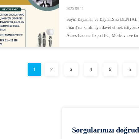
2025-09-11
Sayın Bayanlar ve Baylar,Sizi DENTAL
Fuarı)'na katılmaya davet etmek istiyoruz
Adres Crocus-Expo IEC, Moskova ve tarih 
1
2
3
4
5
6
Sorgularınızı doğrud