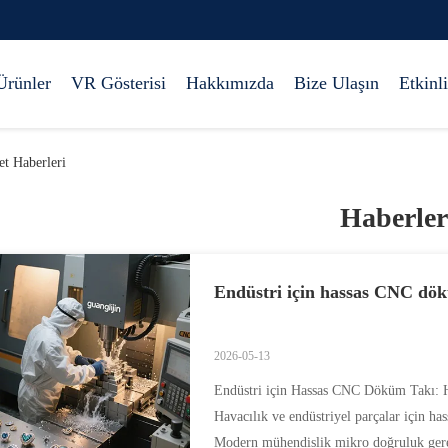
Ürünler
VR Gösterisi
Hakkımızda
Bize Ulaşın
Etkinli
et Haberleri
Haberler
Endüstri için hassas CNC dö
2026-05-13
Endüstri için Hassas CNC Döküm Takı: Ha
Havacılık ve endüstriyel parçalar için ha
Modern mühendislik mikro doğruluk gere