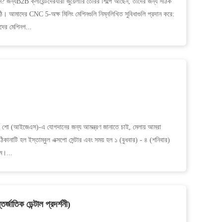
জন্যB2B ক্লায়েন্টদেরযারা জুয়েলারি তৈরির শিল্পে আছেন, তাদের জন্য সঠিক
িকাঠি। আমাদের CNC 5-অক্ষ মিলিং মেশিনগুলি নিম্নলিখিত সুবিধাগুলি প্রদান করে:
াদের মেশিনগ...
ারি শো (আইজেএস)-এ যোগদানের জন্য আমন্ত্রণ জানাতে চাই, মেলায় আমরা
 ঠিকানাটি হল ইস্তাম্বুল এক্সপো সেন্টার এবং সময় হল ১ (বুধবার) - ৪ (শনিবার)
ম।...
্জাতিক ডেন্টাল প্রদর্শনী)