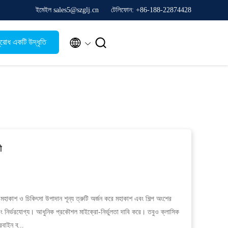
ইমেইল sales5@szglj.cn
টেলিফোন: +86-188-22874428


রোধ একটি উদ্ধৃতি
ী
াবে মহাকাশ ও চিকিৎসা উপাদান শূন্য ত্রুটি অর্জন করে মহাকাশ এবং শিল্প অংশের
ং নির্ভরযোগ্য। আধুনিক প্রকৌশল মাইক্রো-নির্ভুলতা দাবি করে। তবুও ক্লাসিক
রবাইন ব্...