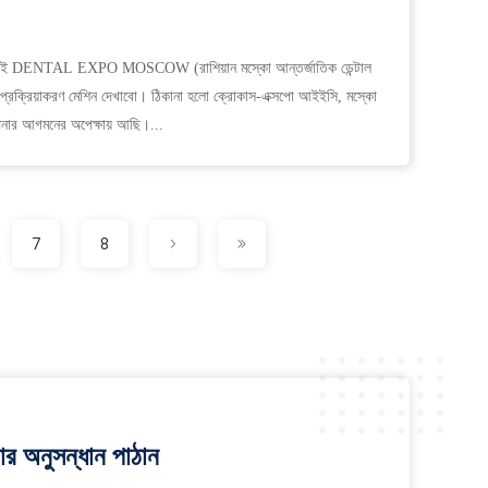
তে চাই DENTAL EXPO MOSCOW (রাশিয়ান মস্কো আন্তর্জাতিক ডেন্টাল
লক প্রক্রিয়াকরণ মেশিন দেখাবো। ঠিকানা হলো ক্রোকাস-এক্সপো আইইসি, মস্কো
নার আগমনের অপেক্ষায় আছি।...
7
8
র অনুসন্ধান পাঠান