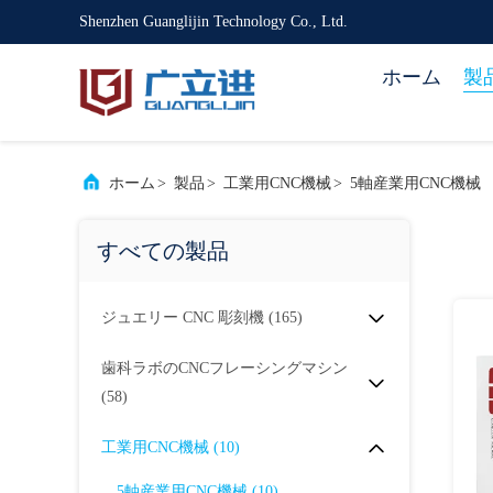
Shenzhen Guanglijin Technology Co., Ltd.
ホーム
製
ホーム
>
製品
>
工業用CNC機械
>
5軸産業用CNC機械
すべての製品
ジュエリー CNC 彫刻機
(165)
歯科ラボのCNCフレーシングマシン
(58)
工業用CNC機械
(10)
5軸産業用CNC機械
(10)