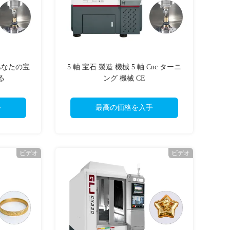
 あなたの宝
5 軸 宝石 製造 機械 5 軸 Cnc ターニ
る
ング 機械 CE
手
最高の価格を入手
ビデオ
ビデオ