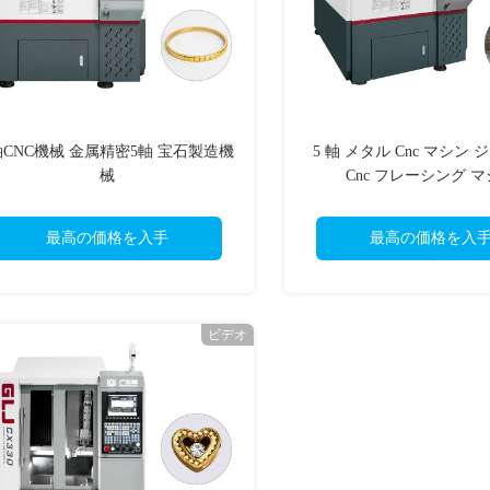
軸CNC機械 金属精密5軸 宝石製造機
5 軸 メタル Cnc マシン
械
Cnc フレーシング 
最高の価格を入手
最高の価格を入
ビデオ