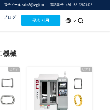
電子メール sales5@szglj.cn
電話番号: +86-188-22874428
ブログ


要求 引用
C機械
ビデオ
ビデオ