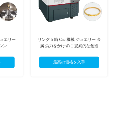
 ジュエリー
リング 5 軸 Cnc 機械 ジュエリー 金
マシン
属 労力をかけずに 驚異的な創造
手
最高の価格を入手