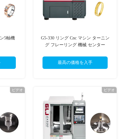
ョン5軸機
G5-330 リング Cnc マシン ターニン
グ フレーリング 機械 センター
手
最高の価格を入手
ビデオ
ビデオ