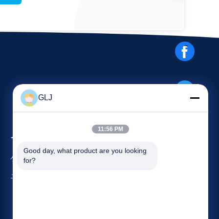
GLJ
11:56 PM
イベント
要求 引用
Good day, what product are you looking 
ケース
for?
電話番号: +86-188-22874428
ニュース
ファックス +86-0755-28574752



