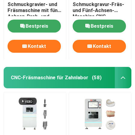
Schmuckgravier- und
Schmuckgravur-Fräs-
Fräsmaschine mit fünf
und Fünf-Achsen-
Achsen-Dreh- und
Maschine CNC-
Fräsmaschine
Maschine
Bestpreis
Bestpreis
Schmuckgravur-
Markiermaschine
Kontakt
Kontakt
CNC-Fräsmaschine für Zahnlabor
(58)