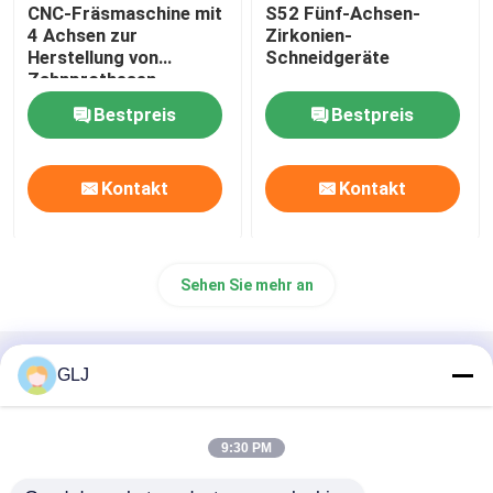
CNC-Fräsmaschine mit
S52 Fünf-Achsen-
4 Achsen zur
Zirkonien-
Herstellung von
Schneidgeräte
Zahnprothesen
Bestpreis
Bestpreis
Kontakt
Kontakt
Sehen Sie mehr an
Startseite
Über uns
Kontakt
Desktop Site
GLJ
Sitemap
Datenschutzerklärung
9:30 PM
Qualität
CNC-Schnitzmaschine für Schmuck