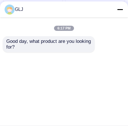
Máquina de fresado
S52 Equipo de corte de
CNC de 4 ejes para la
zirconia de cinco ejes
GLJ
producción de prótesis
dentales
6:17 PM
Mejor precio
Mejor precio
Good day, what product are you looking 
for?
Contacto
Contacto
Vea más
Inicio
Mapa del Sitio
Contactar Ahora
Desktop Site
Mapa del Sitio
Política de privacidad
Calidad
Máquina de tallado CNC para joyas