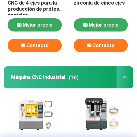
CNC de 4 ejes para la
zirconia de cinco ejes
producción de prótesis
dentales
Mejor precio
Mejor precio
Contacto
Contacto
Máquina CNC industrial
(10)
En casa.
Productos
Espectáculo de RV