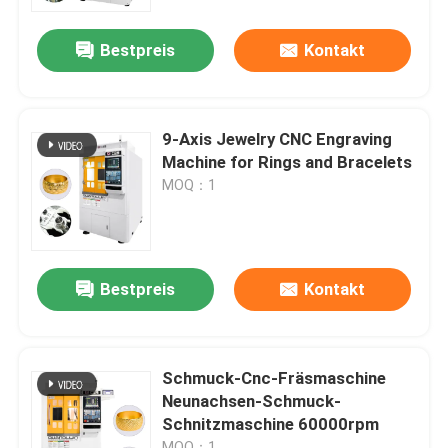
Bestpreis
Kontakt
Über uns
Werksbesichtigung
9-Axis Jewelry CNC Engraving
Machine for Rings and Bracelets
Qualitätskontrolle
MOQ：1
Kontakt
Bestpreis
Kontakt
Neuigkeiten
Fälle
Schmuck-Cnc-Fräsmaschine
Neunachsen-Schmuck-
Schnitzmaschine 60000rpm
Blog
MOQ：1