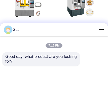
G5-240 Vierstation 5-
Ring 5-Achsen-Cnc-
Achsen-Maschine
Maschine für Schmuck
GLJ
Metall mühelos
Erstellen Sie
atemberaubend
7:15 PM
Bestpreis
Bestpreis
Good day, what product are you looking 
for?
Kontakt
Kontakt
Sehen Sie mehr an
Startseite
Über uns
Kontakt
Desktop Site
Sitemap
Datenschutzerklärung