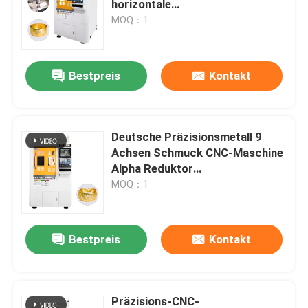
horizontale
Neunachsenmaschine
MOQ：1
Bestpreis
Kontakt
Deutsche Präzisionsmetall 9
Achsen Schmuck CNC-Maschine
Alpha Reduktor
Steuerungssystem
MOQ：1
Bestpreis
Kontakt
Präzisions-CNC-