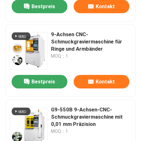
Bestpreis
Kontakt
9-Achsen CNC-
Schmuckgraviermaschine für
Ringe und Armbänder
MOQ：1
Bestpreis
Kontakt
Zu Hause
G9-550B 9-Achsen-CNC-
Schmuckgraviermaschine mit
Produkte
0,01 mm Präzision
MOQ：1
VR Show