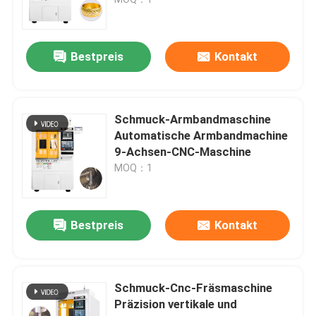
Angebot anfordern
Bestpreis
Kontakt
CNC-Schnitzmaschine für Schmuck
Schmuck-Armbandmaschine
CNC-Fräsmaschine für Zahnlabor
Automatische Armbandmachine
9-Achsen-CNC-Maschine
MOQ：1
Industrielle CNC-Maschine
Bestpreis
Kontakt
Schmuck-Cnc-Fräsmaschine
Präzision vertikale und