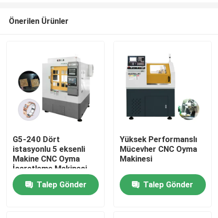
Önerilen Ürünler
G5-240 Dört
Yüksek Performanslı
istasyonlu 5 eksenli
Mücevher CNC Oyma
Ana Sayfa
Makine CNC Oyma
Makinesi
İşaretleme Makinesi
CNC Altın Takı 5
Talep Gönder
Talep Gönder
Ürünler
eksenli CNC Diş Freze
Makinesi Satılık
VR Gösterisi