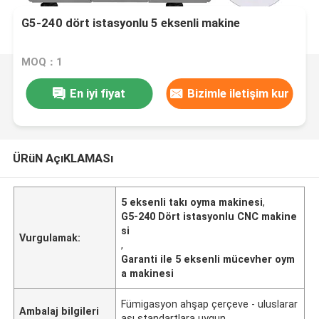
G5-240 dört istasyonlu 5 eksenli makine
MOQ：1
En iyi fiyat
Bizimle iletişim kur
ÜRüN AçıKLAMASı
5 eksenli takı oyma makinesi
,
G5-240 Dört istasyonlu CNC makine
si
Vurgulamak:
,
Garanti ile 5 eksenli mücevher oym
a makinesi
Fümigasyon ahşap çerçeve - uluslarar
Ambalaj bilgileri
ası standartlara uygun