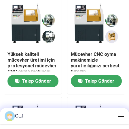
Hakkımızda
Fabrika turu
Kalite kontrolü
Yüksek kaliteli
Mücevher CNC oyma
mücevher üretimi için
makinemizle
profesyonel mücevher
yaratıcılığınızı serbest
Bize Ulaşın
CNC oyma makinesi
bırakın
Talep Gönder
Talep Gönder
Haberler
Durumlar
GLJ
Blog