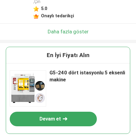
,Çin
5.0
Onaylı tedarikçi
Daha fazla göster
En İyi Fiyatı Alın
G5-240 dört istasyonlu 5 eksenli
makine
Devam et