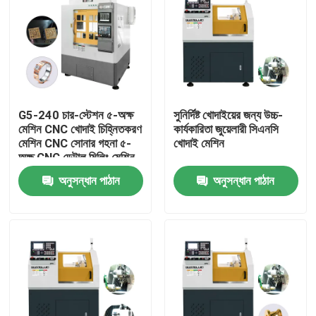
G5-240 চার-স্টেশন ৫-অক্ষ
সুনির্দিষ্ট খোদাইয়ের জন্য উচ্চ-
মেশিন CNC খোদাই চিহ্নিতকরণ
কার্যকারিতা জুয়েলারী সিএনসি
মেশিন CNC সোনার গহনা ৫-
খোদাই মেশিন
অক্ষ CNC ডেন্টাল মিলিং মেশিন
বিক্রয়ের জন্য
অনুসন্ধান পাঠান
অনুসন্ধান পাঠান
বাড়ি
পণ্য
ভিআর শো