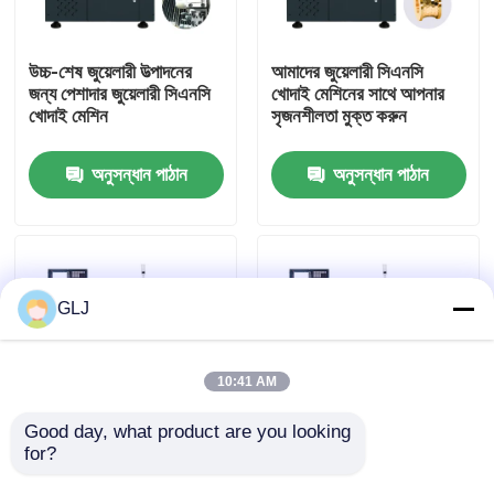
আমাদের সম্পর্কে
উচ্চ-শেষ জুয়েলারী উত্পাদনের
আমাদের জুয়েলারী সিএনসি
জন্য পেশাদার জুয়েলারী সিএনসি
খোদাই মেশিনের সাথে আপনার
খোদাই মেশিন
সৃজনশীলতা মুক্ত করুন
কারখানা পরিদর্শন
অনুসন্ধান পাঠান
অনুসন্ধান পাঠান
মান নিয়ন্ত্রণ
আমাদের সাথে যোগাযোগ করুন
GLJ
খবর
10:41 AM
মামলা
Good day, what product are you looking 
for?
জল শীতল সঙ্গে ধাতু জুয়েলারী
ইন্ডাস্ট্রিয়াল জি২-২০০ দুই
সিএনসি খোদাই মেশিন
অক্ষের হরিজোন্টাল টার্ন মেশিন
ব্লগ