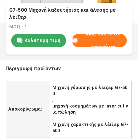
G7-500 Μηχανή λαξευτήριας και άλεσης με
λέιζερ
MOQ：1
Μας ελάτε σε
Καλύτερη τιμή
επαφή με
Περιγραφή προϊόντων
Μηχανή γύρισσης με λέιζερ G7-50
0
,
μηχανή κοσμημάτων με laser cut γ
Αποκορύφωμα:
ια πώληση
,
Μηχανή χαρακτικής με λέιζερ G7-
500