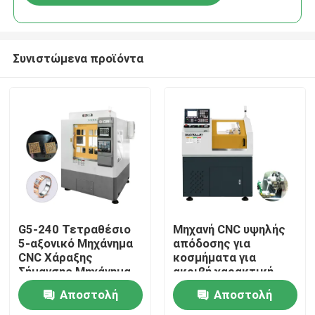
Συνιστώμενα προϊόντα
Αρχική
G5-240 Τετραθέσιο
Μηχανή CNC υψηλής
5-αξονικό Μηχάνημα
απόδοσης για
CNC Χάραξης
κοσμήματα για
Προϊόντα
Σήμανσης Μηχάνημα
ακριβή χαρακτική
CNC Χρυσών
Αποστολή
Αποστολή
Κοσμημάτων 5-
Εκπομπή VR
αξονικό Μηχάνημα