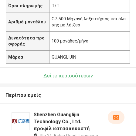
Όροι πληρωμής
T/T
G7-500 Μηχανή λαξευτήριας και άλε
Αριθμό μοντέλου
σης με λέιζερ
Δυνατότητα προ
100 μονάδες/μήνα
σφοράς
Μάρκα
GUANGLIJIN
Δείτε περισσότερων
Περίπου εμείς
Shenzhen Guanglijin
Technology Co., Ltd.
προφίλ κατασκευαστή
No.21, Bulan Road, Longgang