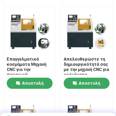
ερώτησης
ερώτησης
CNC Φρεζαρίσματος
Οδοντιατρικών
Σχετικά με εμάς
Εργασιών Προς
Πώληση
Ξενάγηση στο Εργοστάσιο
Ποιοτικός έλεγχος
Επαγγελματικά
Απελευθερώστε τη
Επικοινωνήστε μαζί μας
κοσμήματα Μηχανή
δημιουργικότητά σας
CNC για την
με την μηχανή CNC για
παραγωγή
κοσμήματα
κοσμημάτων υψηλού
Ειδήσεις
Αποστολή
Αποστολή
επιπέδου
ερώτησης
ερώτησης
Υποθέσεις
Μπλογκ