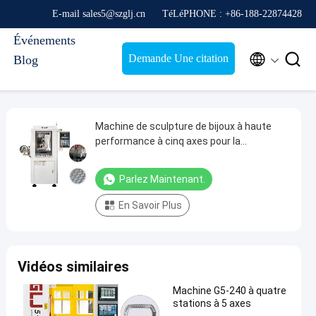
E-mail sales5@szglj.cn
TéLéPHONE : +86-188-22874428
Événements


Demande Une citation
Blog
Machine de sculpture de bijoux à haute
performance à cinq axes pour la
conception de bijoux complexes
Parlez Maintenant.
En Savoir Plus
Vidéos similaires
Machine G5-240 à quatre
stations à 5 axes