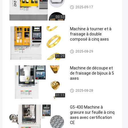
Five Axis Industrial CNC Machi
2025-09-17
ne
00:53
Machine à tourner et à
fraisage à double
composé à cinq axes
Five Axis Jewelry Carving Mac
2025-08-29
hine
01:29
Machine de découpe et
de fraisage de bijoux à 5
axes
Five Axis Jewelry Carving Mac
2025-08-28
hine
01:11
G5-430 Machine à
gravure sur feuille à cinq
axes avec certification
CE