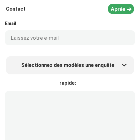
Contact
Après
Email
Sélectionnez des modèles une enquête
Prix ​​du produit
Min.order quantity
rapide:
Prélèvement d 'échantillons
Plus de détails