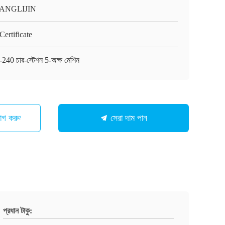
ANGLIJIN
ertificate
-240 চার-স্টেশন 5-অক্ষ মেশিন
োগ করুন
সেরা দাম পান
প্রধান টাকু: