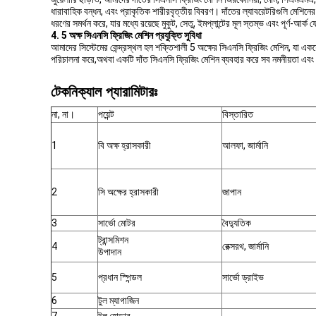
ধারাবাহিক বন্ধন, এবং প্রাকৃতিক শারীরবৃত্তীয় বিবরণ। দাঁতের ল্যাবরেটরিগুলি মেশিনের 
ধরণের সমর্থন করে, যার মধ্যে রয়েছে মুকুট, সেতু, ইমপ্লান্টের মূল স্তম্ভ এবং পূর্ণ-আর
4. 5 অক্ষ সিএনসি ফ্রিজিং মেশিন প্রযুক্তি সুবিধা
আমাদের সিস্টেমের কেন্দ্রস্থল হল শক্তিশালী 5 অক্ষের সিএনসি ফ্রিজিং মেশিন, যা একযো
পরিচালনা করে,অথবা একটি দাঁত সিএনসি ফ্রিজিং মেশিন ব্যবহার করে সব নমনীয়তা এব
টেকনিক্যাল প্যারামিটারঃ
না, না।
পয়েন্ট
বিস্তারিত
1
বি অক্ষ হ্রাসকারী
আলফা, জার্মানি
2
সি অক্ষের হ্রাসকারী
জাপান
3
সার্ভো মোটর
বৈদ্যুতিক
ট্রান্সমিশন
4
রেক্সরথ, জার্মানি
উপাদান
5
প্রধান স্পিন্ডল
সার্ভো ড্রাইভ
6
টুল ম্যাগাজিন