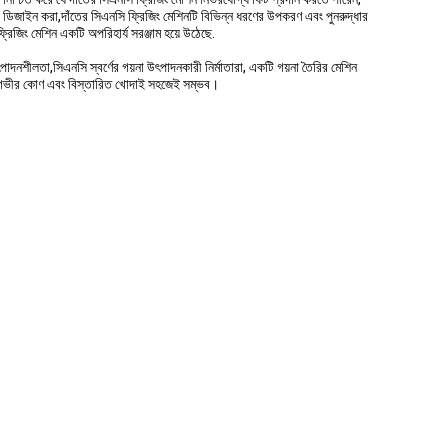
র জন্য ডিজাইন করা,দাঁতের সিএনসি ফ্রিজিং মেশিনটি বিভিন্ন ধরণের উপকরণ এবং পুনরুদ্ধার
 ফ্রিজিং মেশিন একটি অপরিহার্য সরঞ্জাম হয়ে উঠেছে.
পাদনশীলতা,সিএনসি স্বর্ণের গয়না উৎপাদনকারী নির্মাতারা, একটি গয়না তৈরির মেশিন
ার, গভীর কোণ এবং বিস্তারিত খোদাই সহজেই সম্ভব।