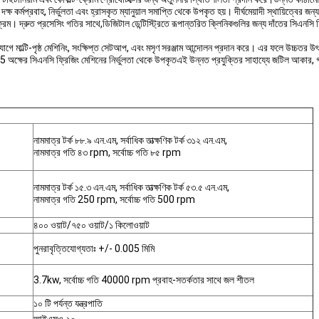
দক্ষ কর্মপ্রবাহ, নির্ভুলতা এবং হ্রাসকৃত ম্যানুয়াল সমাপ্তি থেকে উপকৃত হয়। দীর্ঘমেয়াদী স্থায়িত্বে
্ক ফ্রেম। দ্রুত প্রসেসিং গতির সাথে,ডিজিটাল ডেন্টিস্ট্রিতে রূপান্তরিত ক্লিনিকগুলির জন্য দাঁতের সিএনসি
গে মাল্টি-পৃষ্ঠ মেশিনিং, সংক্ষিপ্ত সেটআপ, এবং মসৃণ সরঞ্জাম আন্দোলন প্রদান করে। এর ফলে উচ্চতর উৎ
ং 5 অক্ষের সিএনসি ফ্রিজিং মেশিনের নির্ভুলতা থেকে উপকৃতএই উন্নত প্রযুক্তির সাহায্যে জটিল আক
নামমাত্র টর্ক ৮৮.৯ এন.এম, সর্বাধিক তাত্ক্ষণিক টর্ক ৩১২ এন.এম,
নামমাত্র গতি ৪৩ rpm, সর্বোচ্চ গতি ৮৫ rpm
নামমাত্র টর্ক ১৫.৩ এন.এম, সর্বাধিক তাত্ক্ষণিক টর্ক ৫৩.৫ এন.এম,
নামমাত্র গতি 250 rpm, সর্বোচ্চ গতি 500 rpm
৪০০ ওয়াট/৭৫০ ওয়াট/১ কিলোওয়াট
পুনরাবৃত্তিযোগ্যতাঃ +/- 0.005 মিমি
3.7kw, সর্বোচ্চ গতি 40000 rpm প্রবাহ-সতর্কতার সাথে জল শীতল
১০ টি পর্যন্ত যন্ত্রপাতি