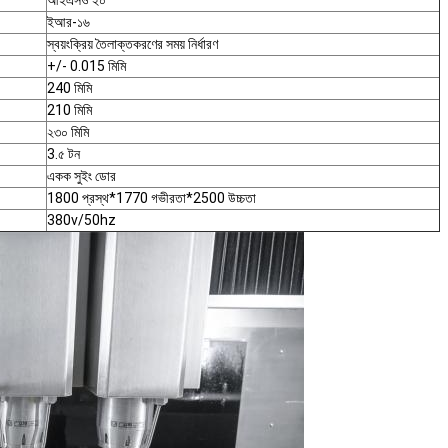
আইএসও ২০
ইআর-১৬
স্বয়ংক্রিয় তৈলাক্তকরণের সময় নির্ধারণ
+/- 0.015 মিমি
240 মিমি
210 মিমি
২৩০ মিমি
3.৫ টন
একক সুইং ডোর
1800 প্রস্থ*1770 গভীরতা*2500 উচ্চতা
380v/50hz