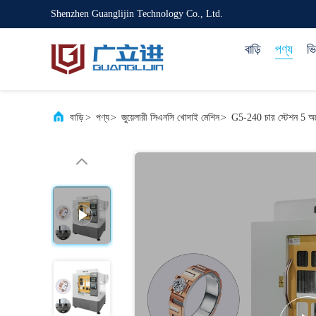
Shenzhen Guanglijin Technology Co., Ltd.
বাড়ি
পণ্য
ভ
বাড়ি
>
পণ্য
>
জুয়েলারী সিএনসি খোদাই মেশিন
>
G5-240 চার স্টেশন 5 অক্ষ