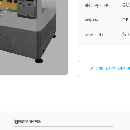
পরিচিতিমুলক নাম
GU
সাক্ষ্যদান
CE C
মডেল নম্বার
জি 5
আমাদের সাথে যোগায
ট্রান্সমিশন উপাদান: