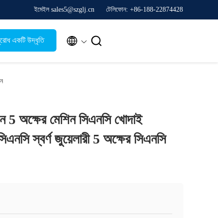
ইমেইল sales5@szglj.cn
টেলিফোন: +86-188-22874428


রোধ একটি উদ্ধৃতি
িন
ন 5 অক্ষের মেশিন সিএনসি খোদাই
িএনসি স্বর্ণ জুয়েলারী 5 অক্ষের সিএনসি