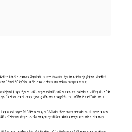
উত্পাদন সিস্টেম সবচেয়ে উদ্ভাবনী 5 অক্ষ সিএনসি ফ্রিজিং মেশিন প্রযুক্তির চারপাশে
দাঁতের সিএনসি ফ্রিজিং মেশিন সরঞ্জাম প্রয়োজন কখনও বৃহত্তর হয়েছে.
ুনরাবৃত্তিযোগ্যতা। অ্যাপ্লিকেশনটি মোড়ক খোদাই, জটিল বক্ররেখা আকার বা মাইক্রো-বোরিং
 স্বর্ণের গয়না নকশা মধ্যে দ্রুত স্যুইচ করার অনুমতি দেয়।জটিল বিবরণ তৈরি করার
 বক্ররেখা যন্ত্রপাতি নিশ্চিত করে, যা নির্মাতারা উৎপাদনকে দক্ষতার সাথে স্কেল করতে
টি-স্টেশন ওয়ার্কফ্লো সমর্থন করে,আন্তর্জাতিক বাজারে লক্ষ্য করে কারখানার জন্য
নিশ্চিত করে যে দাঁতের সিএনসি ফ্রিজিং মেশিন নির্ভরযোগ্য ফিট প্রদান করতে পারেন,