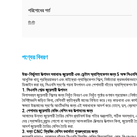
পরিশোধের শর্ত
টি/টি
পণ্যের বিবরণ
উচ্চ-নির্ভুলতা উত্পাদন সমাধানঃ জুয়েলারী এবং ডেন্টাল অ্যাপ্লিকেশন জন্য 5 অক্ষ সিএনস
আধুনিক ধাতু প্রক্রিয়াকরণ এবং মাইক্রো-ফ্যাব্রিকেশন শিল্পে, নির্মাতারা ক্রমবর্ধমান
ডিজাইন করা হয়, সিএনসি স্বর্ণের গয়না উৎপাদন এবং পেশাদারী দাঁতের অ্যাপ্লিকেশন উভয
1. সিএনসি গোল্ড জুয়েলারী উত্পাদন
বিলাসবহুল জুয়েলারী শিল্পের জন্য নিখুঁত বিবরণ এবং নিখুঁত পৃষ্ঠের গুণমান প্রয়োজন।ন
বৈশিষ্ট্যগুলি জড়িত কিনা, মেশিনটি ব্যতিক্রমী মানের নিশ্চিত করে।বড় কারখানা এবং কা
ক্ষমতা উচ্চমানের স্বর্ণের আংটিগুলির জন্য এই সমাধানকে আদর্শ করে তোলে, দুল, ব্রেসল
2. পেশাদার জুয়েলারি মেকিং মেশিন ভর উত্পাদনের জন্য
আমাদের উন্নত জুয়েলারী তৈরির মেশিন প্ল্যাটফর্ম উচ্চ গতির যন্ত্রপাতি, সঠিক অবস্থান
দেয়।স্বাক্ষরিত ব্র্যান্ড লোগো বা অত্যন্ত আলংকারিক টেক্সচার উত্পাদন কিনা, জুয়েল
আদর্শ জুয়েলারী তৈরির মেশিন তৈরি করা.
3. দন্ত CNC ফ্রিজিং মেশিন যথার্থতা পুনরুদ্ধারের জন্য
জুয়েলারি ছাড়াও, আমাদের দাঁতের সিএনসি ফ্রিজিং মেশিন জিরকোনিয়া, মোম, পিএমএমএ, 