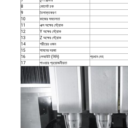
7
টুল হোল্ডার
8
কোলেট চক
9
তৈলাক্তকরণ
10
কাজের সমতলতা
11
এক্স অক্ষের স্ট্রোক
12
Y অক্ষের স্ট্রোক
13
Z অক্ষের স্ট্রোক
14
শরীরের ওজন
15
সামনের দরজা
16
লেআউট (মিমি)
প্রধান দেহ
17
পাওয়ার প্রয়োজনীয়তা