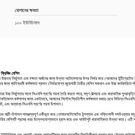
যোগানের ক্ষমতা
১০০ ইউনিট/মাস
ি ফ্রিজিং মেশিন
ভাবে উচ্চতর নির্ভুলতা এবং দক্ষতা অর্জনের জন্য উন্নত অটোমেশনের উপর নির্ভর করে।আমাদের ইন্টিগ্রেটেড 
় জন্য ব্যতিক্রমী কর্মক্ষমতা প্রদান।নির্ভরযোগ্য জুয়েলারী তৈরীর মেশিন সমাধান এবং উচ্চ কার্যকারিতা 
ির্মাতারা উচ্চ নির্ভুলতার সাথে সিএনসি স্বর্ণের গয়না তৈরি করতে পারে, মসৃণ টেক্সচার এবং ধারাবাহিক প
স্টমাইজেশন কর্মশালার জন্য একইভাবে, আমাদের সিস্টেম স্থিতিশীল কর্মক্ষমতা বজায় রেখে বিভিন্ন সিএনসি
েট, এবং অন্যান্য সিএনসি স্বর্ণের গয়না উপাদান।
, এবং মাল্টি-উপাদান সামঞ্জস্যপূর্ণ একীভূত করে।তামারঅটোমেটেড টুলপ্যাথ এবং শক্তিশালী সফটওয়্যার মসৃণ
ারী তৈরির মেশিনটি শ্রমের খরচ উল্লেখযোগ্যভাবে হ্রাস করে এবং আউটপুট ধারাবাহিকতা উন্নত করে। এটি মাল্
টাইটানিয়াম এবং কোবাল্ট-ক্রোম প্রোথেটিক্সের জন্য অতুলনীয় স্থিতিশীলতা প্রদান করে।উন্নত কাঠামো 