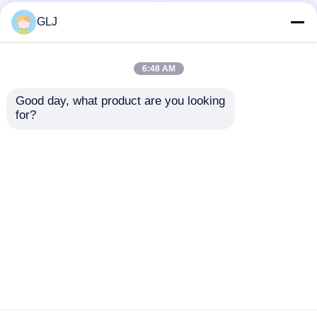
জি 5-240 চার-স্টেশন 5-অক্ষ
পাঁচ অক্ষ রিং জুয়েলারী সিএনসি
GLJ
মেশিন
মেশিন 750W
6:48 AM
ভালো দাম
ভালো দাম
Good day, what product are you looking 
for?
আমাদের সাথে যোগাযোগ করুন
আমাদের সাথে যোগাযোগ করুন
আরো দেখুন
বাড়ি
আমাদের সম্পর্কে
আমাদের সাথে যোগাযোগ করুন
Desktop Site
সাইট ম্যাপ
গোপনীয়তা নীতি