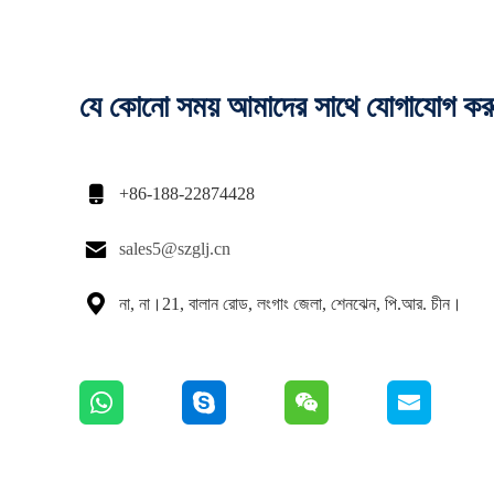
যে কোনো সময় আমাদের সাথে যোগাযোগ কর

+86-188-22874428

sales5@szglj.cn

না, না।21, বালান রোড, লংগাং জেলা, শেনঝেন, পি.আর. চীন।