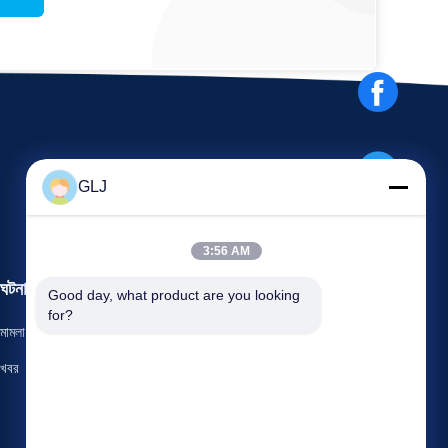
GLJ
3:56 AM
ঘটনাবলী
Good day, what product are you looking 
অনুরোধ একটি উদ্ধৃতি
for?
মামলা
টেলিফোন: +86-188-22874428
খবর
ফ্যাক্স +86-0755-28574752



