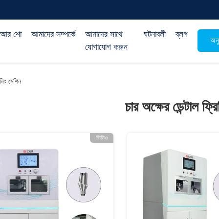
িআর শো
আমাদের সম্পর্কে
আমাদের সাথে
ঘটনাবলী
ব্লগ
অনু
যোগাযোগ করুন
িলিং মেশিন
চার অক্ষের ডেন্টাল ফ্র
ভিডিও