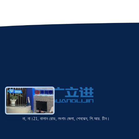
না, না।21, বালান রোড, লংগাং জেলা, শেনঝেন, পি.আর. চীন।