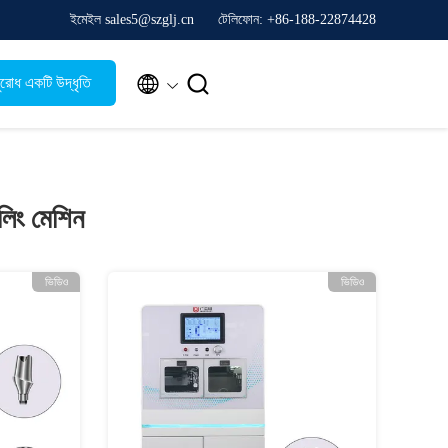
ইমেইল sales5@szglj.cn
টেলিফোন: +86-188-22874428


রোধ একটি উদ্ধৃতি
িলিং মেশিন
ভিডিও
ভিডিও