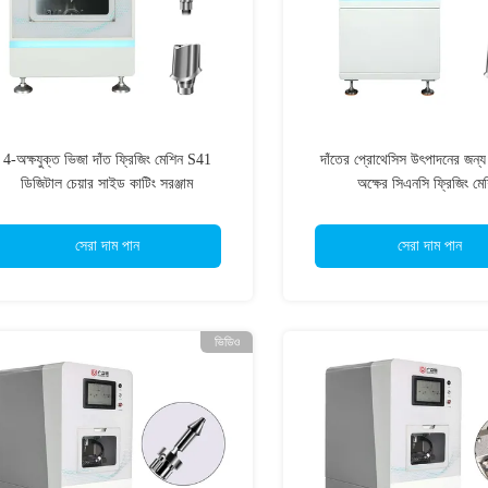
4-অক্ষযুক্ত ভিজা দাঁত ফ্রিজিং মেশিন S41
দাঁতের প্রোথেসিস উৎপাদনের জন্
ডিজিটাল চেয়ার সাইড কাটিং সরঞ্জাম
অক্ষের সিএনসি ফ্রিজিং মে
সেরা দাম পান
সেরা দাম পান
ভিডিও