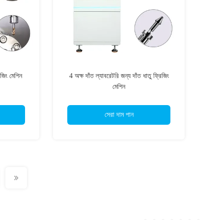
িজিং মেশিন
4 অক্ষ দাঁত ল্যাবরেটরি জন্য দাঁত ধাতু ফ্রিজিং
মেশিন
সেরা দাম পান