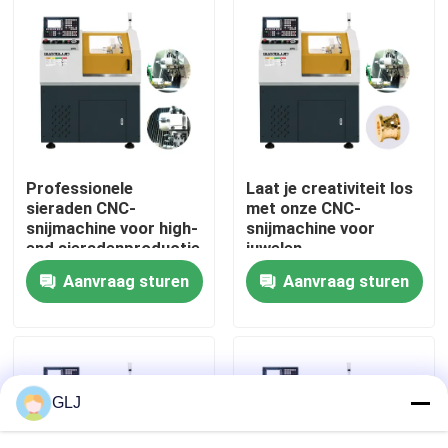
Over Ons
Fabriekstour
Kwaliteitscontrole
Professionele
Laat je creativiteit los
sieraden CNC-
met onze CNC-
snijmachine voor high-
snijmachine voor
Neem contact met ons op
end sieradenproductie
juwelen
Aanvraag sturen
Aanvraag sturen
Nieuws
Gevallen
GLJ
Blog