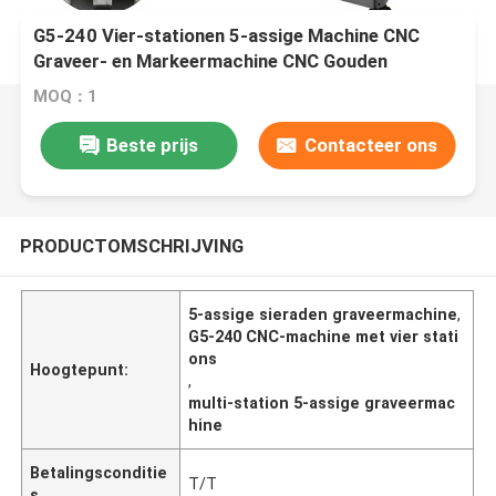
G5-240 Vier-stationen 5-assige Machine CNC
Graveer- en Markeermachine CNC Gouden
Sieraden 5-assige CNC Freesmachine
MOQ：1
Beste prijs
Contacteer ons
PRODUCTOMSCHRIJVING
5-assige sieraden graveermachine
,
G5-240 CNC-machine met vier stati
ons
Hoogtepunt:
,
multi-station 5-assige graveermac
hine
Betalingsconditie
T/T
s