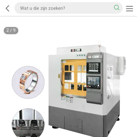
2
/
9