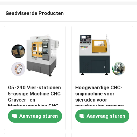
Geadviseerde Producten
G5-240 Vier-stationen
Hoogwaardige CNC-
5-assige Machine CNC
snijmachine voor
Huis
Graveer- en
sieraden voor
Markeermachine CNC
nauwkeurige gravure
Gouden Sieraden 5-
Aanvraag sturen
Aanvraag sturen
Producten
assige CNC
Tandheelkundige
Freesmachine Te
VR -show
Koop