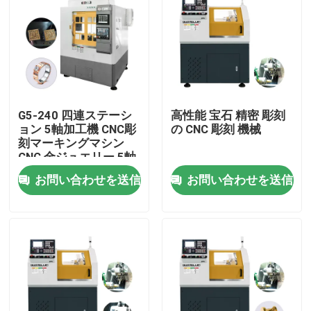
G5-240 四連ステーシ
高性能 宝石 精密 彫刻
ョン 5軸加工機 CNC彫
の CNC 彫刻 機械
刻マーキングマシン
CNC 金ジュエリー 5軸
CNC 歯科用ミリングマ
お問い合わせを送信
お問い合わせを送信
シン 販売用
ホーム
製品
VRショー