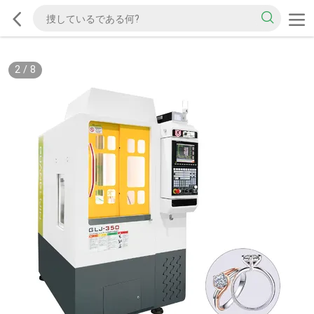
2
/
8