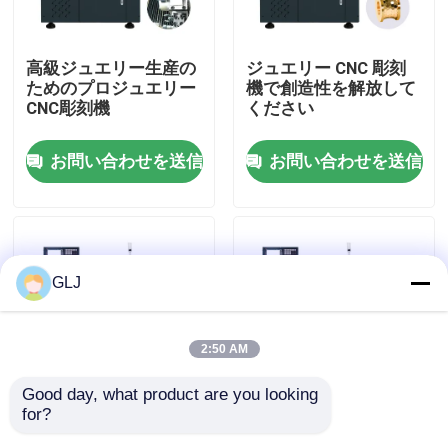
私たちについて
高級ジュエリー生産の
ジュエリー CNC 彫刻
ためのプロジュエリー
機で創造性を解放して
CNC彫刻機
ください
工場見学
お問い合わせを送信
お問い合わせを送信
品質管理
お問い合わせ
GLJ
ニュース
2:50 AM
事件
Good day, what product are you looking 
for?
水冷却と金属宝石CNC
工業用G2-200 精密回
ブログ
彫刻機
転用の2軸水平回転機