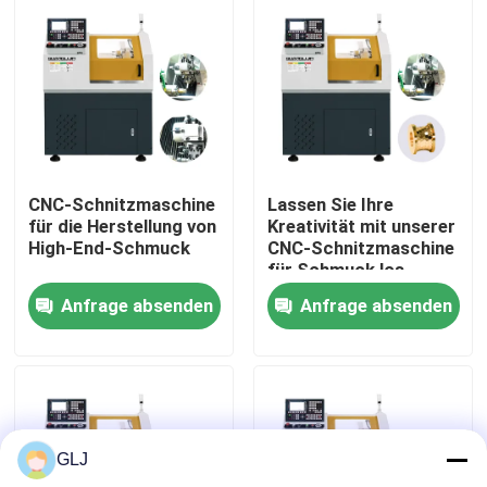
Über uns
Werksbesichtigung
Qualitätskontrolle
CNC-Schnitzmaschine
Lassen Sie Ihre
für die Herstellung von
Kreativität mit unserer
High-End-Schmuck
CNC-Schnitzmaschine
Kontakt
für Schmuck los
Anfrage absenden
Anfrage absenden
Neuigkeiten
Fälle
GLJ
Blog