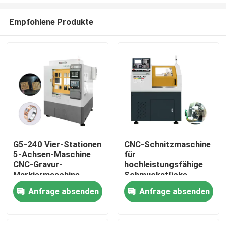
Empfohlene Produkte
G5-240 Vier-Stationen
CNC-Schnitzmaschine
5-Achsen-Maschine
für
Zu Hause
CNC-Gravur-
hochleistungsfähige
Markiermaschine
Schmuckstücke
CNC-Goldschmuck 5-
Anfrage absenden
Anfrage absenden
Produkte
Achsen-CNC-
Dentalfräsmaschine
zu verkaufen
VR Show