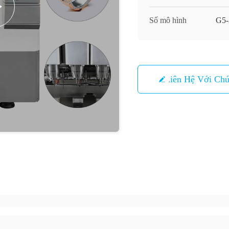
Số mô hình
G5-
Liên Hệ Với Chú