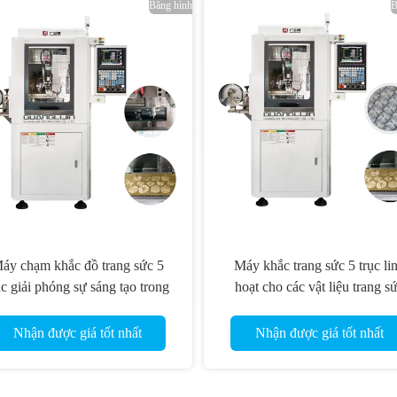
Băng hình
B
-240 bốn trạm máy 5 trục Máy
G5-240 Bốn trạm 5 trục Máy 
c đồ trang sức 5 trục Với tối đa
CNC Máy đánh dấu CNC Và
công cụ tạp chí và ER16 Collet
đồ trang sức 5 trục Máy xay 
uck cho khắc đồ trang sức đa
Nhận được giá tốt nhất
Nhận được giá tốt nhất
năng