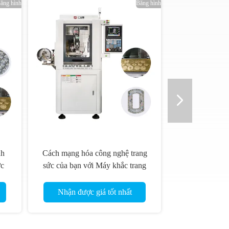
ăng hình
Băng hình
khắc
Máy chế tạo đồ trang sức tự động
ng
Công cụ trải nghiệm hiệu quả
CNC
không sánh ngang Máy xay CNC
5 trục cho đồ trang sức Máy xay
Nhận được giá tốt nhất
khắc CNC