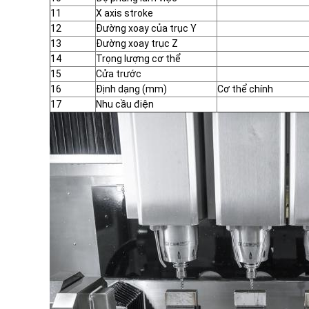
11
X axis stroke
12
Đường xoay của trục Y
13
Đường xoay trục Z
14
Trọng lượng cơ thể
15
Cửa trước
16
Định dạng (mm)
Cơ thể chính
17
Nhu cầu điện