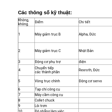
Các thông số kỹ thuật:
Không,
Điểm
Chi tiết
không.
1
Máy giảm trục B
Alpha, Đức
2
Máy giảm trục C
Nhật Bản
3
Động cơ phụ trợ
điện
Chuyển tiếp
4
Rexroth, Đức
các thành phần
5
Vòng trục chính
Động cơ servo
6
Tạp chí công cụ
7
Máy cầm công cụ
8
Collet chuck
9
Lôi trơn
10
Độ phẳng làm việc