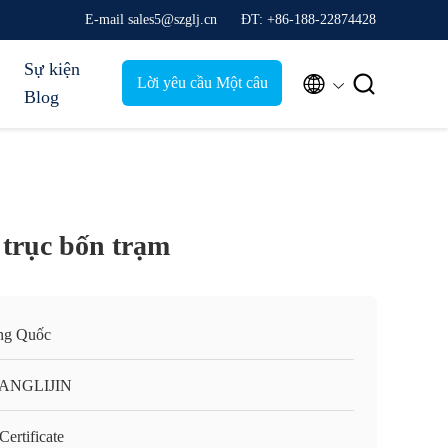
E-mail sales5@szglj.cn
ĐT: +86-188-22874428
Sự kiện


Lời yêu cầu Một câu
Blog
trích dẫn
trục bốn trạm
ng Quốc
ANGLIJIN
ertificate