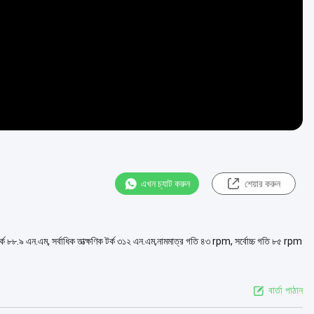
এখন চ্যাট করুন
শেয়ার করুন
র টর্ক ৮৮.৯ এন.এম, সর্বাধিক তাত্ক্ষণিক টর্ক ৩১২ এন.এম,নামমাত্র গতি ৪৩ rpm, সর্বোচ্চ গতি ৮৫ rpm
বার্তা পাঠান