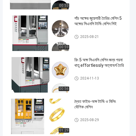
00:53
পাঁচ অক্ষের জুয়েলারী তৈরির মেশিন 5
অক্ষের সিএনসি টার্নিং মেশিন সিই
Five Axis Industrial CNC Machi
2025-08-21
ne
00:59
রিং 5 অক্ষ সিএনসি মেশিন জন্য গয়না
ধাতু effortlessly অত্যাশ্চর্য তৈরি
Five Axis Industrial CNC Machi
2024-11-13
ne
00:56
দ্বৈত ফাইভ-অক্ষ টার্নিং ও মিলিং
যৌগিক মেশিন
Five Axis Jewelry Carving Mac
2025-08-29
hine
01:29