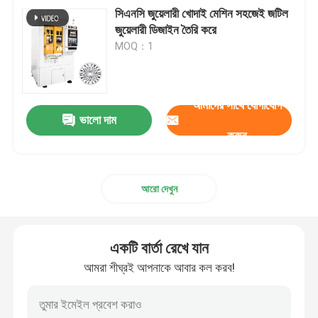
সিএনসি জুয়েলারী খোদাই মেশিন সহজেই জটিল
জুয়েলারী ডিজাইন তৈরি করে
MOQ：1
আমাদের সাথে যোগাযোগ
ভালো দাম
করুন
আরো দেখুন
একটি বার্তা রেখে যান
আমরা শীঘ্রই আপনাকে আবার কল করব!