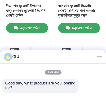
উচ্চ-শেষ জুয়েলারী উত্পাদনের
আমাদের জুয়েলারী সিএনসি
জন্য পেশাদার জুয়েলারী সিএনসি
খোদাই মেশিনের সাথে আপনার
আমাদের সম্পর্কে
খোদাই মেশিন
সৃজনশীলতা মুক্ত করুন
অনুসন্ধান পাঠান
অনুসন্ধান পাঠান
কারখানা পরিদর্শন
মান নিয়ন্ত্রণ
GLJ
আমাদের সাথে যোগাযোগ করুন
2:42 AM
খবর
Good day, what product are you looking 
for?
মামলা
জল শীতল সঙ্গে ধাতু জুয়েলারী
ইন্ডাস্ট্রিয়াল জি২-২০০ দুই
সিএনসি খোদাই মেশিন
অক্ষের হরিজোন্টাল টার্ন মেশিন
ব্লগ