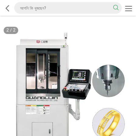
2
/
2