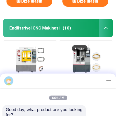
Bize ulaşın
Bize ulaşın
Endüstriyel CNC Makinesi
(10)
G5-240 dört istasyonlu
5 Eksenli CNC Makinesi
5 eksenli makine
Metal Precision 5
Eksenli Mücevher
Yapım Makinesi
6:04 AM
En iyi fiyat
En iyi fiyat
Good day, what product are you looking 
for?