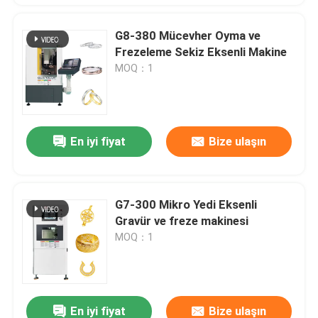
G8-380 Mücevher Oyma ve
Frezeleme Sekiz Eksenli Makine
MOQ：1
En iyi fiyat
Bize ulaşın
G7-300 Mikro Yedi Eksenli
Gravür ve freze makinesi
MOQ：1
En iyi fiyat
Bize ulaşın