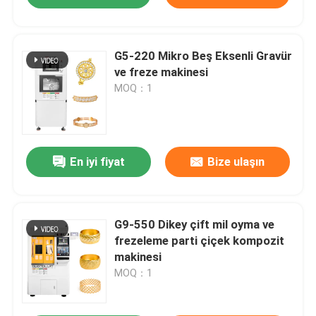
G5-220 Mikro Beş Eksenli Gravür
ve freze makinesi
MOQ：1
En iyi fiyat
Bize ulaşın
G9-550 Dikey çift mil oyma ve
frezeleme parti çiçek kompozit
makinesi
MOQ：1