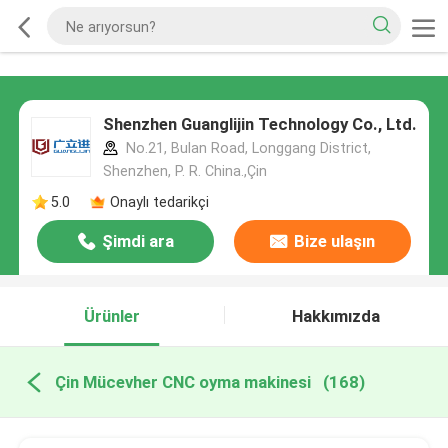
Shenzhen Guanglijin Technology Co., Ltd.
No.21, Bulan Road, Longgang District,
Shenzhen, P. R. China.,Çin
5.0
Onaylı tedarikçi
Şimdi ara
Bize ulaşın
Ürünler
Hakkımızda
Çin Mücevher CNC oyma makinesi
(168)