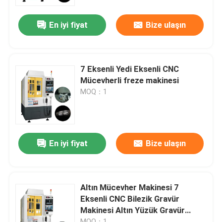
En iyi fiyat
Bize ulaşın
Hakkımızda
Fabrika turu
7 Eksenli Yedi Eksenli CNC
Mücevherli freze makinesi
Kalite kontrolü
MOQ：1
Bize Ulaşın
En iyi fiyat
Bize ulaşın
Haberler
Durumlar
Altın Mücevher Makinesi 7
Eksenli CNC Bilezik Gravür
Makinesi Altın Yüzük Gravür
Blog
Makinesi
MOQ：1