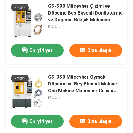
G5-500 Mücevher Çizimi ve
Döşeme Beş Eksenli Dönüştürme
ve Döşeme Bileşik Makinesi
MOQ：1
En iyi fiyat
Bize ulaşın
G5-350 Mücevher Oymak
Döşeme ve Beş Eksenli Makine
Cnc Makine Mücevher Gravür
İşaretleme Makine
MOQ：1
En iyi fiyat
Bize ulaşın