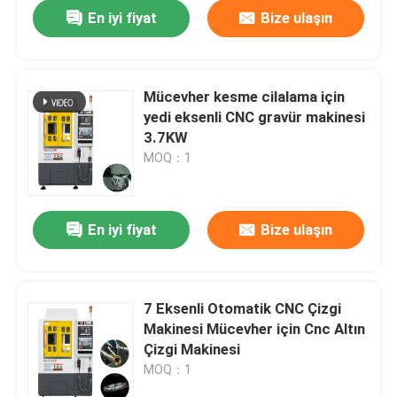
En iyi fiyat
Bize ulaşın
Mücevher kesme cilalama için
yedi eksenli CNC gravür makinesi
3.7KW
MOQ：1
En iyi fiyat
Bize ulaşın
Ana Sayfa
7 Eksenli Otomatik CNC Çizgi
Makinesi Mücevher için Cnc Altın
Ürünler
Çizgi Makinesi
MOQ：1
VR Gösterisi