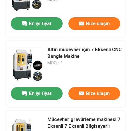
Teklif Alın
En iyi fiyat
Bize ulaşın
Mücevher CNC oyma makinesi
Altın mücevher için 7 Eksenli CNC
Diş Laboratuvarı CNC freze makinesi
Bangle Makine
MOQ：1
Endüstriyel CNC Makinesi
En iyi fiyat
Bize ulaşın
Mücevher gravürleme makinesi 7
Eksenli 7 Eksenli Bilgisayarlı