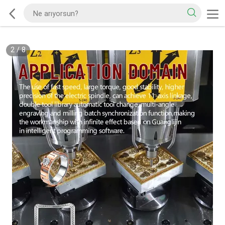
2
/
8