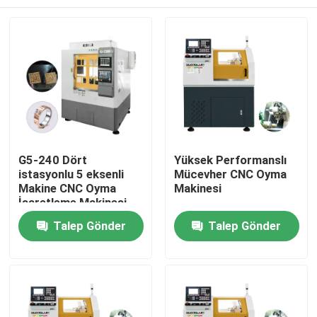
G5-240 Dört
Yüksek Performanslı
istasyonlu 5 eksenli
Mücevher CNC Oyma
Makine CNC Oyma
Makinesi
İşaretleme Makinesi
CNC Altın Takı 5
Ana Sayfa
Talep Gönder
Talep Gönder
eksenli CNC Diş Freze
Makinesi Satılık
Ürünler
VR Gösterisi