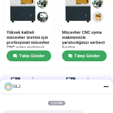
Hakkımızda
Fabrika turu
Yüksek kaliteli
Mücevher CNC oyma
mücevher üretimi için
makinemizle
profesyonel mücevher
yaratıcılığınızı serbest
Kalite kontrolü
CNC oyma makinesi
bırakın
Talep Gönder
Talep Gönder
Bize Ulaşın
Haberler
GLJ
Durumlar
1:11 PM
Blog