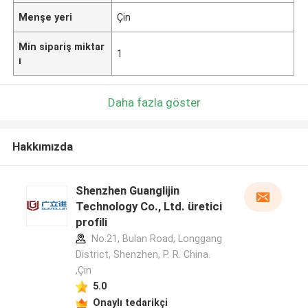
Menşe yeri
Çin
Min sipariş miktar
1
ı
Daha fazla göster
Hakkımızda
Shenzhen Guanglijin
Technology Co., Ltd. üretici
profili
No.21, Bulan Road, Longgang
District, Shenzhen, P. R. China.
,Çin
5.0
Onaylı tedarikçi