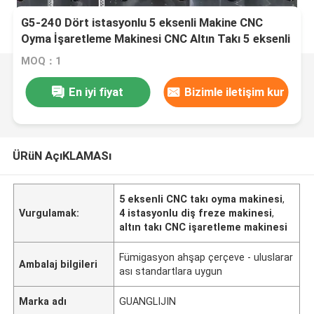
G5-240 Dört istasyonlu 5 eksenli Makine CNC
Oyma İşaretleme Makinesi CNC Altın Takı 5 eksenli
CNC Diş Freze Makinesi Satılık
MOQ：1
En iyi fiyat
Bizimle iletişim kur
ÜRüN AçıKLAMASı
5 eksenli CNC takı oyma makinesi
,
Vurgulamak:
4 istasyonlu diş freze makinesi
,
altın takı CNC işaretleme makinesi
Fümigasyon ahşap çerçeve - uluslarar
Ambalaj bilgileri
ası standartlara uygun
Marka adı
GUANGLIJIN