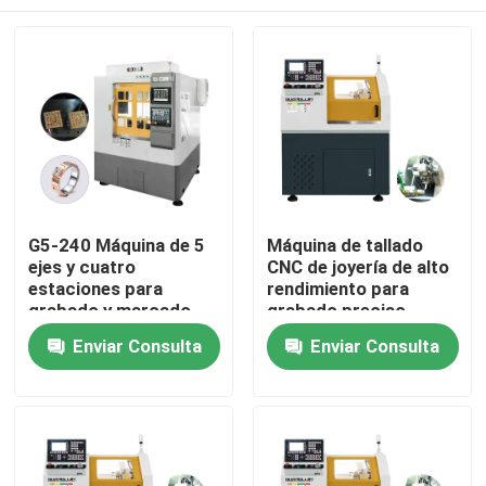
G5-240 Máquina de 5
Máquina de tallado
ejes y cuatro
CNC de joyería de alto
estaciones para
rendimiento para
grabado y marcado
grabado preciso
CNC, máquina CNC de
En casa.
Enviar Consulta
Enviar Consulta
5 ejes para joyería de
oro, fresadora dental
CNC a la venta
Productos
Espectáculo de RV