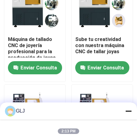
Sobre nosotros
Recorrido por la fábrica
Máquina de tallado
Sube tu creatividad
CNC de joyería
con nuestra máquina
profesional para la
CNC de tallar joyas
Control de calidad
producción de joyas
de alta gama
Enviar Consulta
Enviar Consulta
Contacta con nosotros
Noticias
GLJ
Casos
2:13 PM
Blog