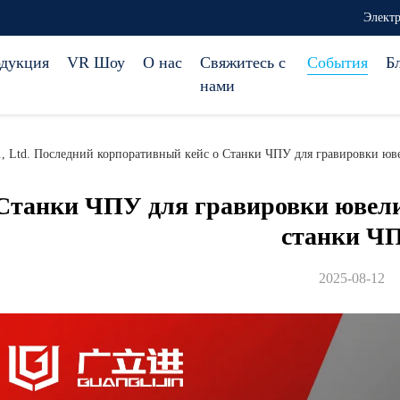
Электр
дукция
VR Шоу
О нас
Свяжитесь с
События
Б
нами
Co., Ltd. Последний корпоративный кейс о Станки ЧПУ для гравировки 
Станки ЧПУ для гравировки ювели
станки Ч
2025-08-12