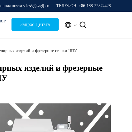
онная почта sales5@szglj.cn
ТЕЛЕФОН: +86-188-22874428
лог


Запрос Цитата
ювелирных изделий и фрезерные станки ЧПУ
рных изделий и фрезерные
ПУ