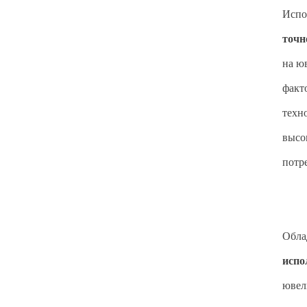
Испо
точн
на ю
факт
техн
высо
потр
Обла
испо
ювел