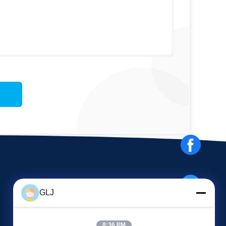
GLJ
8:36 PM