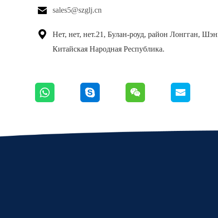

sales5@szglj.cn

Нет, нет, нет.21, Булан-роуд, район Лонгган, Шэ
Китайская Народная Республика.