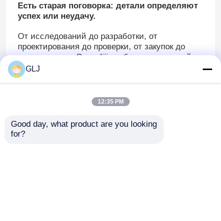
Есть старая поговорка: детали определяют
успех или неудачу.
От исследований до разработки, от
проектирования до проверки, от закупок до
производства, Guanglijin заботится о каждой
детали нашей машины.
GLJ
12:35 PM
Good day, what product are you looking 
for?
Главная страница
Карта сайта
контактные данные
Desktop Site