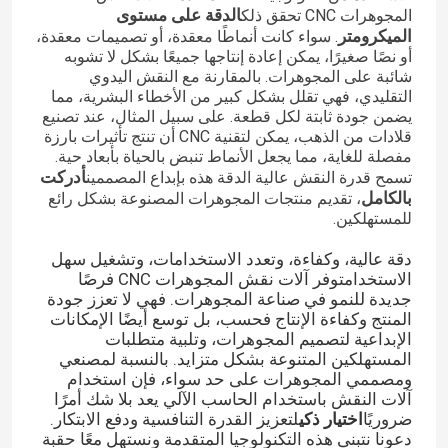
الدقة على مستوى
المجوهرات CNC تحقق ذلك
الميكرومتر
. سواء كانت أنماطًا معقدة، أو تصميمات معقدة،
أو نصًا صغيرًا، يمكن إعادة إنتاجها جميعًا بشكل لا تشوبه
شائبة على المجوهرات. بالمقارنة مع النقش اليدوي
التقليدي، فهي تقلل بشكل كبير من الأخطاء البشرية، مما
يضمن جودة ثابتة لكل قطعة. على سبيل المثال، عند تصنيع
قلادات من الذهب، يمكن لتقنية CNC أن تنتج تأثيرات بارزة
مفصلة للغاية، مما يجعل الأنماط تنبض بالحياة بأبعاد حية.
أدركت
تسمح قدرة النقش عالية الدقة هذه بإبداع المصممين
بالكامل
، تقديم منتجات المجوهرات المصنوعة بشكل رائع
للمستهلكين.
دقة عالية، وكفاءة، وتعدد الاستخدامات، وتشغيل سهل
الاستخدامتوفر آلات نقش المجوهرات CNC فرصًا
جديدة للنمو في صناعة المجوهرات. فهي لا تعزز جودة
المنتج وكفاءة الإنتاج فحسب، بل توسع أيضًا الإمكانات
الإبداعية لتصميم المجوهرات، وتلبية متطلبات
المستهلكين المتنوعة بشكل متزايد. بالنسبة لمصنعي
ومصممي المجوهرات على حد سواء، فإن استخدام
آلات النقش باستخدام الحاسب الآلي يعد بلا شك أمرًا
ضروريًا
اختيار ذكي
لتعزيز القدرة التنافسية ودفع الابتكار.
دعونا نتبنى هذه التكنولوجيا المتقدمة ونستهل معًا حقبة