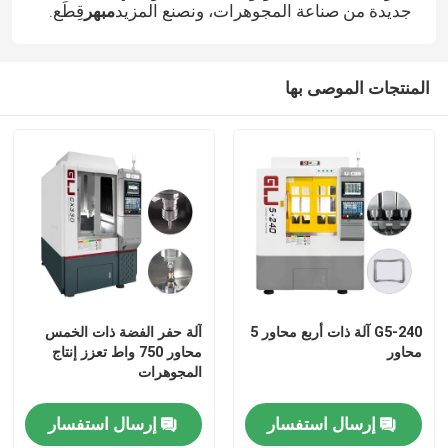
جديدة من صناعة المجوهرات، ونصنع المزيد
مبهر
قِطَع.
المنتجات الموصى بها
G5-240 آلة ذات أربع محاور 5
آلة حفر الفضة ذات الخمس
محاور
محاور 750 واط تعزز إنتاج
المجوهرات
إرسال استفسار
إرسال استفسار