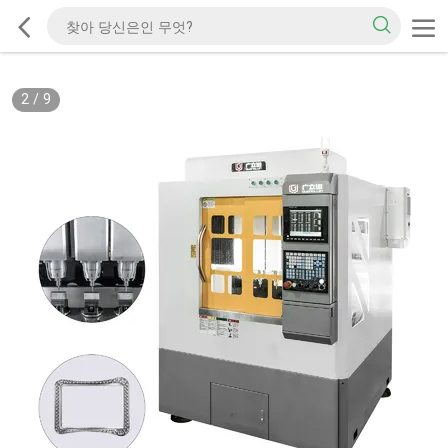
2
/
9