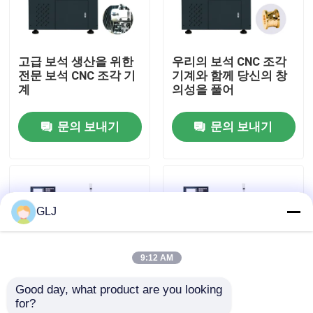
회사 소개
고급 보석 생산을 위한
우리의 보석 CNC 조각
전문 보석 CNC 조각 기
기계와 함께 당신의 창
공장 견학
계
의성을 풀어
문의 보내기
문의 보내기
품질 관리
문의하기
GLJ
뉴스
9:12 AM
사건
Good day, what product are you looking 
for?
블로그
금속 보석 물 냉각과 함
정밀 회전용 산업용