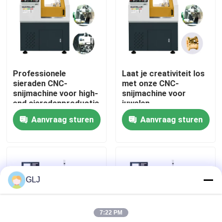
Over Ons
Fabriekstour
Professionele
Laat je creativiteit los
sieraden CNC-
met onze CNC-
Kwaliteitscontrole
snijmachine voor high-
snijmachine voor
end sieradenproductie
juwelen
Aanvraag sturen
Aanvraag sturen
Neem contact met ons op
Nieuws
GLJ
Gevallen
7:22 PM
Blog