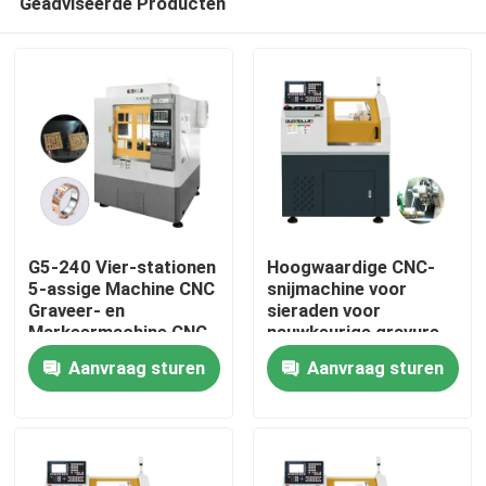
Geadviseerde Producten
G5-240 Vier-stationen
Hoogwaardige CNC-
5-assige Machine CNC
snijmachine voor
Graveer- en
sieraden voor
Markeermachine CNC
nauwkeurige gravure
Huis
Gouden Sieraden 5-
Aanvraag sturen
Aanvraag sturen
assige CNC
Tandheelkundige
Producten
Freesmachine Te
Koop
VR -show