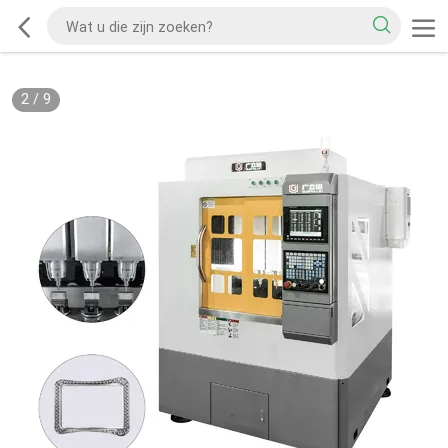
2
/
9