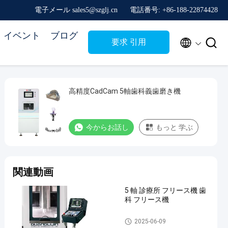
電子メール sales5@szglj.cn
電話番号: +86-188-22874428
イベント
ブログ


要求 引用
高精度CadCam 5軸歯科義歯磨き機
今からお話し
もっと 学ぶ
関連動画
5 軸 診療所 フリース機 歯
科 フリース機
Five Axis Dental Milling Machi
2025-06-09
ne