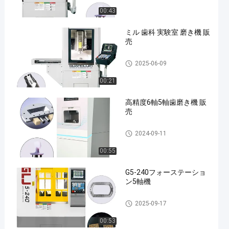
00:43
ミル 歯科 実験室 磨き機 販
売
Five Axis Dental Milling Machi
2025-06-09
ne
00:21
高精度6軸5軸歯磨き機 販
売
Five Axis Dental Milling Machi
2024-09-11
ne
00:55
G5-240フォーステーショ
ン5軸機
Five Axis Industrial CNC Machi
2025-09-17
ne
00:53