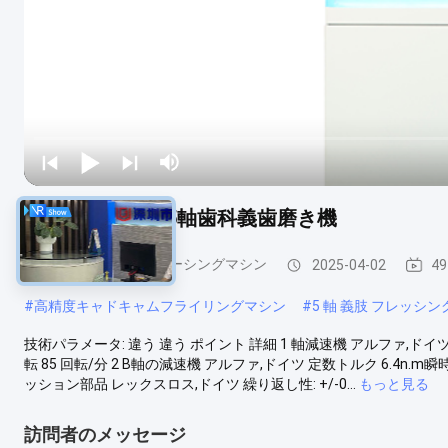
高精度CadCam 5軸歯科義歯磨き機
歯科ラボのCNCフレーシングマシン
2025-04-02
4
#
高精度キャドキャムフライリングマシン
#
5 軸 義肢 フレッシン
技術パラメータ: 違う 違う ポイント 詳細 1 軸減速機 アルファ,ドイツ 
転 85 回転/分 2 B軸の減速機 アルファ,ドイツ 定数トルク 6.4n.m瞬時最
ッション部品 レックスロス,ドイツ 繰り返し性: +/-0...
もっと見る
訪問者のメッセージ