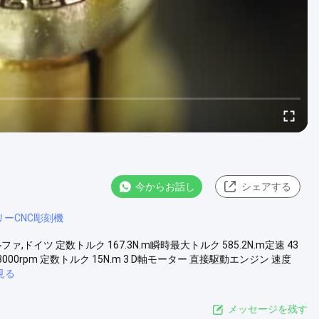
今からお話し
シェアする
ーCNC彫刻機
ファ,ドイツ 定数トルク 167.3N.m瞬時最大トルク 585.2N.m定速 43
000rpm 定数トルク 15N.m 3 D軸モーター 直接駆動エンジン 速度
見る
メッセージを残す