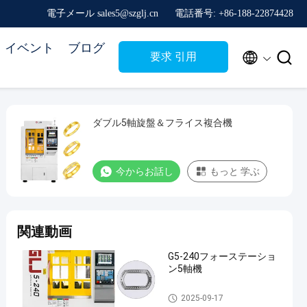
電子メール sales5@szglj.cn
電話番号: +86-188-22874428
イベント
ブログ


要求 引用
ダブル5軸旋盤＆フライス複合機
今からお話し
もっと 学ぶ
関連動画
G5-240フォーステーショ
ン5軸機
Five Axis Industrial CNC Machi
2025-09-17
ne