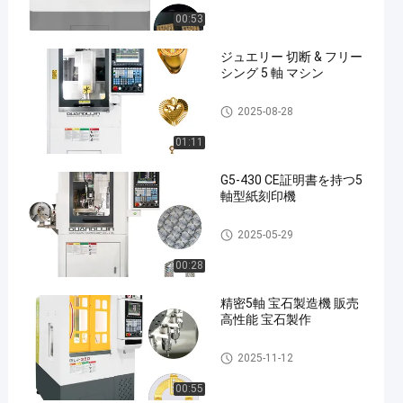
00:53
ジュエリー 切断 & フリー
シング 5 軸 マシン
Five Axis Jewelry Carving Mac
2025-08-28
hine
01:11
G5-430 CE証明書を持つ5
軸型紙刻印機
Five Axis Jewelry Carving Mac
2025-05-29
hine
00:28
精密5軸 宝石製造機 販売
高性能 宝石製作
Five Axis Jewelry Carving Mac
2025-11-12
hine
00:55