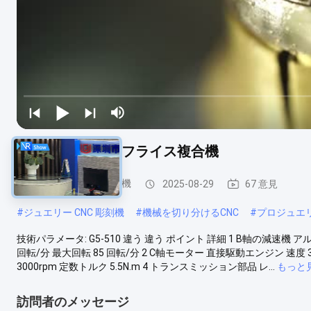
ダブル5軸旋盤＆フライス複合機
ジュエリー CNC 彫刻機
2025-08-29
67 意見
#
ジュエリー CNC 彫刻機
#
機械を切り分けるCNC
#
プロジュエリ
技術パラメータ: G5-510 違う 違う ポイント 詳細 1 B軸の減速機 アル
回転/分 最大回転 85 回転/分 2 C軸モーター 直接駆動エンジン 速度 3
3000rpm 定数トルク 5.5N.m 4 トランスミッション部品 レ...
もっと
訪問者のメッセージ