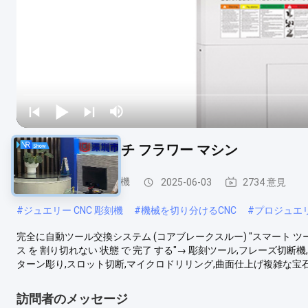
G6-500 6 軸 バッチ フラワー マシン
ジュエリー CNC 彫刻機
2025-06-03
2734 意見
#
ジュエリー CNC 彫刻機
#
機械を切り分けるCNC
#
プロジュエリ
完全に自動ツール交換システム (コアブレークスルー) "スマート ツール 
ス を 割り切れない 状態 で 完了 する"→ 彫刻ツール,フレーズ
ターン彫り,スロット切断,マイクロドリリング,曲面仕上げ複雑な宝石の
訪問者のメッセージ