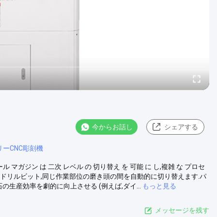
今からお話し
シェアする
ーCNC彫刻機
マガジン は 二次 レベル の 切り替え を 可能 に し,複雑 な プロセ
切断機,ドリルビット,同じ作業部位の磨き頭の間を自動的に切り替えます.パ
生産効率を劇的に向上させる (例えば,ダイ...
もっと見る
メッセージを残す