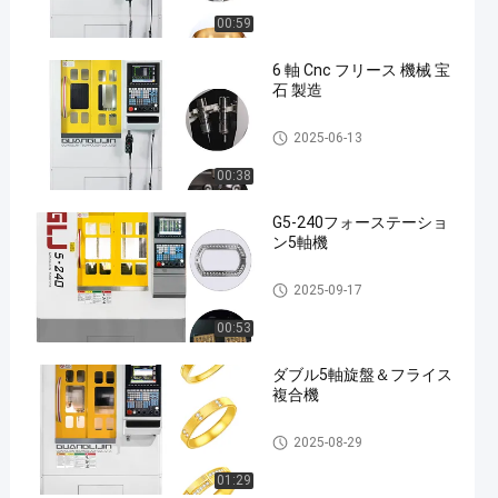
00:59
6 軸 Cnc フリース 機械 宝
石 製造
Six Axis Jewelry Carving Mach
2025-06-13
ine
00:38
G5-240フォーステーショ
ン5軸機
Five Axis Industrial CNC Machi
2025-09-17
ne
00:53
ダブル5軸旋盤＆フライス
複合機
Five Axis Jewelry Carving Mac
2025-08-29
hine
01:29