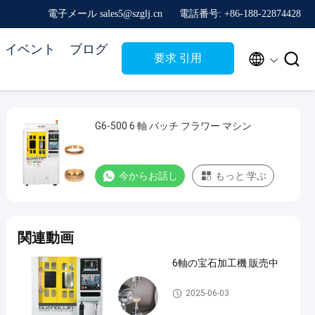
電子メール sales5@szglj.cn
電話番号: +86-188-22874428
イベント
ブログ


要求 引用
G6-500 6 軸 バッチ フラワー マシン
今からお話し
もっと 学ぶ
関連動画
6軸の宝石加工機 販売中
Six Axis Jewelry Carving Mach
2025-06-03
ine