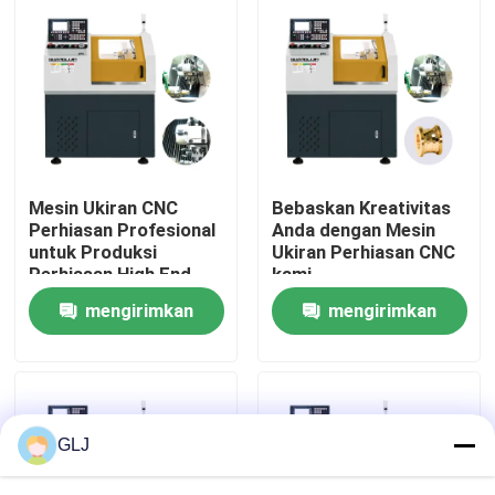
Tentang Kami
Tur Pabrik
Kontrol kualitas
Mesin Ukiran CNC
Bebaskan Kreativitas
Perhiasan Profesional
Anda dengan Mesin
untuk Produksi
Ukiran Perhiasan CNC
Hubungi Kami
Perhiasan High End
kami
mengirimkan
mengirimkan
Berita
permintaan
permintaan
Kasus-kasus
GLJ
Blog