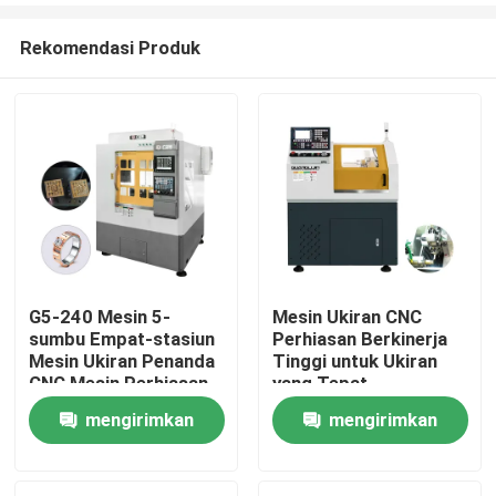
Rekomendasi Produk
G5-240 Mesin 5-
Mesin Ukiran CNC
sumbu Empat-stasiun
Perhiasan Berkinerja
Rumah
Mesin Ukiran Penanda
Tinggi untuk Ukiran
CNC Mesin Perhiasan
yang Tepat
Emas CNC 5-sumbu
mengirimkan
mengirimkan
Produk
Mesin Penggilingan
Gigi CNC Dijual
permintaan
permintaan
Pertunjukan VR