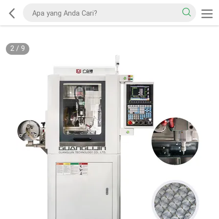
2
/
9